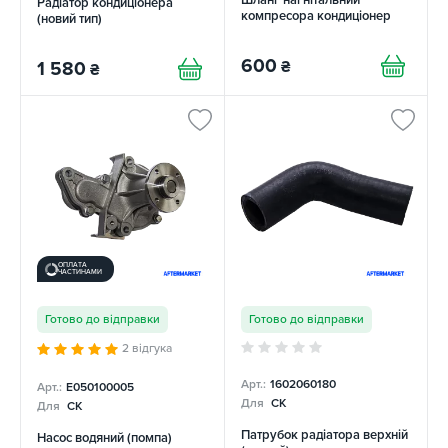
Радіатор кондиціонера
компресора кондиціонер
(новий тип)
600
₴
1 580
₴
ОПЛАТА
ЧАСТИНАМИ
Готово до відправки
Готово до відправки
2 відгука
Арт.:
1602060180
Арт.:
E050100005
Для
CK
Для
CK
Патрубок радіатора верхній
Насос водяний (помпа)