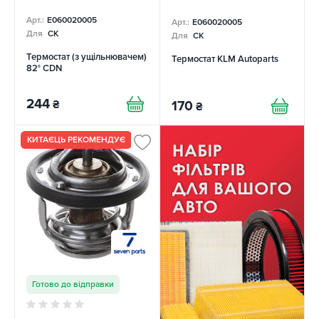
Арт.:
E060020005
Арт.:
E060020005
Для
CK
Для
CK
Термостат (з ущільнювачем)
Термостат KLM Autoparts
82° CDN
244
₴
170
₴
КИТАЄЦЬ РЕКОМЕНДУЄ
Готово до відправки