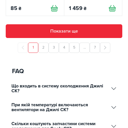
85
1 459
₴
₴
Показати ще
1
2
3
4
5
...
7
FAQ
Що входить в систему охолодження Джилі
СК?
При якій температурі включаються
вентилятори на Джилі СК?
Скільки коштують запчастини системи