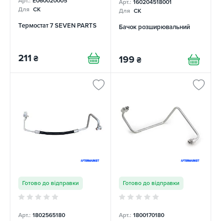
Арт.:
E060020005
Арт.:
160204518001
Для
CK
Для
CK
Термостат 7 SEVEN PARTS
Бачок розширювальний
211
₴
199
₴
Готово до відправки
Готово до відправки
Арт.:
1802565180
Арт.:
1800170180