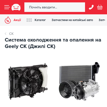
Акції
Каталог
Запчастини на китайські авто
Запча
CK
Система охолодження та опалення на
Geely CK (Джилі СК)