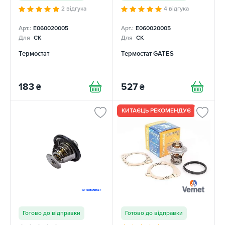
2 відгука
4 відгука
Арт.:
E060020005
Арт.:
E060020005
Для
CK
Для
CK
Термостат
Термостат GATES
183
527
₴
₴
КИТАЄЦЬ РЕКОМЕНДУЄ
Готово до відправки
Готово до відправки