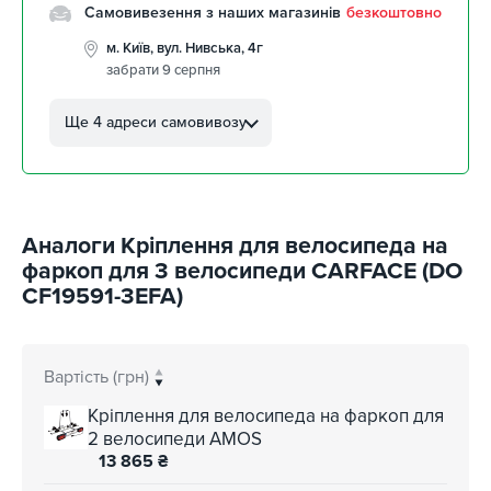
Самовивезення з наших магазинів
безкоштовно
м. Київ, вул. Нивська, 4г
забрати 9 серпня
м. Кропивницький, вул.
Автолюбителів, 8а
Ще 4 адреси самовивозу
забрати 9 серпня
м. Кропивницький,
Клинцівський авторинок
забрати 9 серпня
Аналоги Кріплення для велосипеда на
м. Київ, пр. Миколи Бажана, 26
забрати 9 серпня
фаркоп для 3 велосипеди CARFACE (DO
CF19591-3EFA)
м. Київ, вул. Остафія
Дашкевича, 15
забрати 9 серпня
Вартість (грн)
Кріплення для велосипеда на фаркоп для
2 велосипеди AMOS
13 865
₴