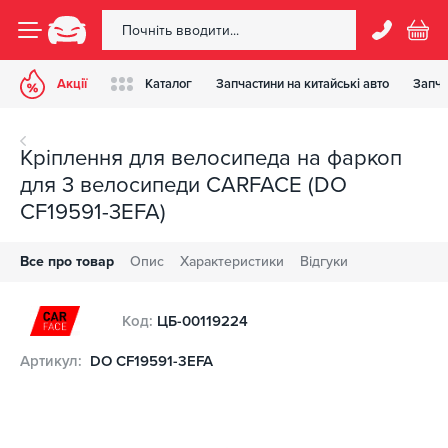
Акції
Каталог
Запчастини на китайські авто
Запча
Кріплення для велосипеда на фаркоп
для 3 велосипеди CARFACE (DO
CF19591-3EFA)
Все про товар
Опис
Характеристики
Відгуки
Код:
ЦБ-00119224
Артикул:
DO CF19591-3EFA