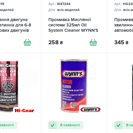
19
Арт.:
W47244
Арт.:
HG22
 моделей
Для
всіх моделей
Для
всіх 
ання двигуна
Промивка Масляної
Промива
вилинна для 6-8
системи 325мл Oil
хвилинн
ових двигунів
System Cleaner WYNN'S
автомобі
ьно
пробігом
ених 4-
GEAR
258
345
₴
₴
ів HI-GEAR
аявності
В наявності
В н