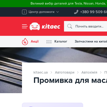
Великий вибір деталей для Tesla, Nissan, Honda
+380 99 509 6
Центр допомоги
Акції
Каталог
Запчастини на китай
kitaec.ua
Автотовари
Автохімія
П
Промивка для мас