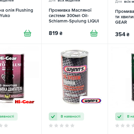
 моделей
Для
всіх моделей
Для
всіх 
а олія Flushing
Промивка Масляної
Промива
 Yuko
системи 300мл Oil-
ти хвили
Schlamm-Spulung LIQUI
GEAR
MOLY
819
₴
354
₴
аявності
В наявності
В н