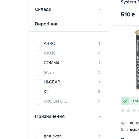
System 
Склади
510
₴
Виробник
ABRO
1
AXXIS
0
COMMA
1
G'zox
0
HI-GEAR
7
K2
2
Гот
KROON OIL
0
LIQUI MOLY
5
Призначення
Mannol
1
Арт.:
XB 4
Для
всіх
MOJE AUTO
1
для акпп
7