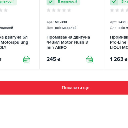
аявності
В наявності
В н
Арт.:
MF-390
Арт.:
2425
 моделей
Для
всіх моделей
Для
всіх 
а двигуна 5л
Промивання двигуна
Промивк
e Motorspulung
443мл Motor Flush 3
Pro-Line
OLY
min ABRO
LIQUI M
245
1 263
₴
₴
₴
Показати ще