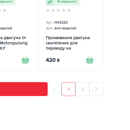
аявності
В наявності
Арт.:
HG2222
моделей
Для
всіх моделей
а двигуна 1л
Промивання двигуна
 Motorspulung
синтетичне для
OLY
переходу на
"Синтетику" 444мл з
SMT2 HI-GEAR
420
₴
1
2