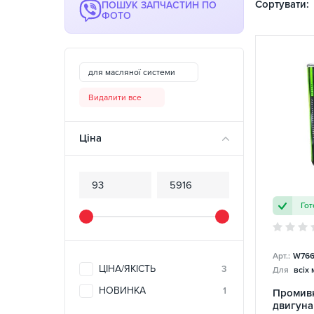
Сортувати:
ПОШУК ЗАПЧАСТИН ПО
ФОТО
для масляної системи
Видалити все
Ціна
Гот
Арт.:
W766
ЦІНА/ЯКІСТЬ
3
Для
всіх
НОВИНКА
1
Промив
двигуна 