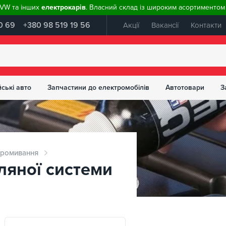
, VW та інших
електрокарів
. Власний склад із широким асортиментом 
0 69
+380 98 519 19 56
Акції
Вакансії
Контакти
ські авто
Запчастини до електромобілів
Автотовари
З
ромивання
ляної системи