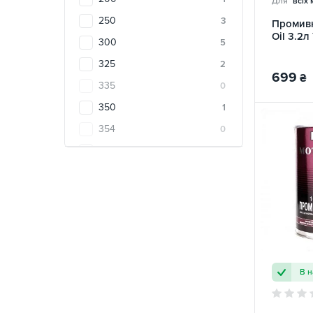
Для
всіх
Yuko
1
250
3
Промивн
ZIC
1
Oil 3.2л
300
5
ZOLLEX
0
325
2
699
₴
335
0
350
1
354
0
360
0
400
2
425
1
443
1
444
5
450
1
В н
500
1
887
2