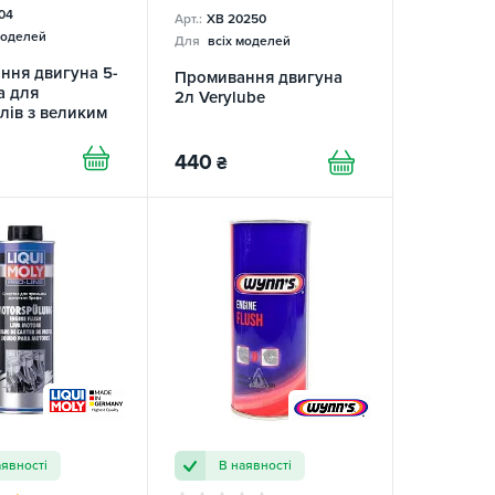
04
Арт.:
XB 20250
моделей
Для
всіх моделей
ння двигуна 5-
Промивання двигуна
а для
2л Verylube
лів з великим
 444мл HI-
440
₴
аявності
В наявності