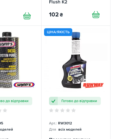
Flush K2
102
₴
ЦІНА/ЯКІСТЬ
ово до відправки
Готово до відправки
95
Арт.:
RW3012
моделей
Для
всіх моделей