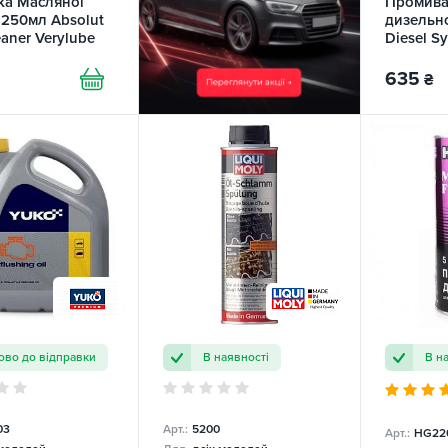
а Масляної
Промива
 250мл Absolut
дизельно
aner Verylube
Diesel S
WYNN'S
635
₴
ово до відправки
В наявності
В н
03
Арт.:
5200
Арт.:
HG22