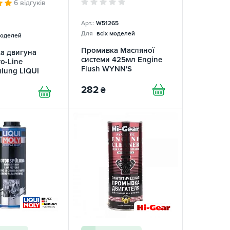
6 відгуків
Арт.:
W51265
Для
всіх моделей
моделей
Промивка Масляної
а двигуна
системи 425мл Engine
o-Line
Flush WYNN'S
lung LIQUI
282
₴