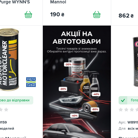
Purge WYNN'S
Mannol
190
₴
862
₴
ово до відправки
Гот
0159
Арт.:
W891
 моделей
Для
всіх 