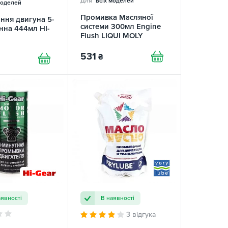
Для
всіх моделей
моделей
Промивка Масляної
ння двигуна 5-
системи 300мл Engine
нна 444мл HI-
Flush LIQUI MOLY
531
₴
аявності
В наявності
3 відгука