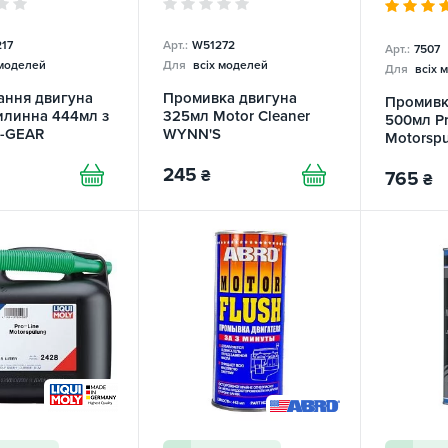
17
Арт.:
W51272
Арт.:
7507
 моделей
Для
всіх моделей
Для
всіх 
ання двигуна
Промивка двигуна
Промивк
вилинна 444мл з
325мл Motor Cleaner
500мл Pr
I-GEAR
WYNN'S
Motorspu
MOLY
245
₴
765
₴