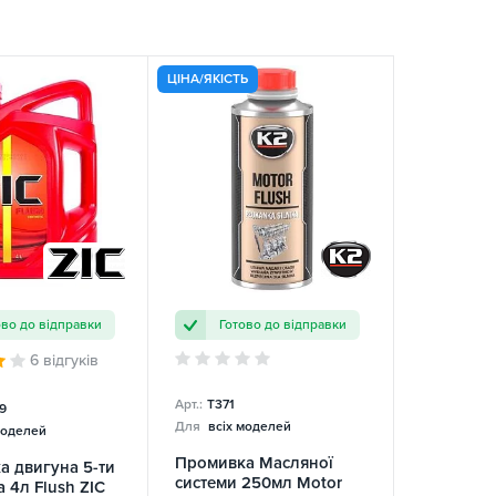
ЦІНА/ЯКІСТЬ
ово до відправки
Готово до відправки
6 відгуків
Арт.:
T371
9
Для
всіх моделей
моделей
Промивка Масляної
а двигуна 5-ти
системи 250мл Motor
 4л Flush ZIC