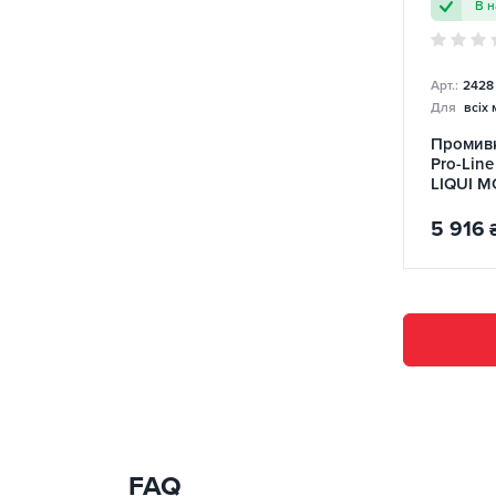
В н
Арт.:
2428
Для
всіх
Промивк
Pro-Lin
LIQUI M
5 916
FAQ