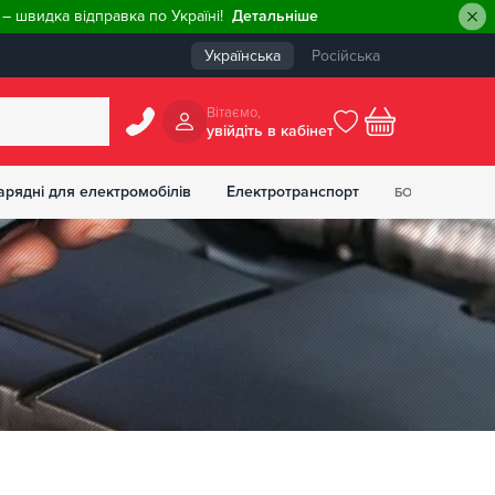
– швидка відправка по Україні!
Детальніше
Українська
Російська
Вiтаємо,
увiйдiть в кабiнет
0
арядні для електромобілів
Електротранспорт
БОНУСІВ
₴