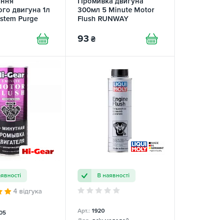
ння
Промивка двигуна
го двигуна 1л
300мл 5 Minute Motor
ystem Purge
Flush RUNWAY
93
₴
аявності
В наявності
4 відгука
Арт.:
1920
05