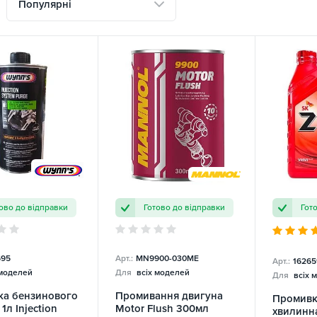
Популярні
ово до відправки
Готово до відправки
Гот
95
Арт.:
MN9900-030ME
Арт.:
16265
 моделей
Для
всіх моделей
Для
всіх 
ка бензинового
Промивання двигуна
Промивк
1л Injection
Motor Flush 300мл
хвилинна