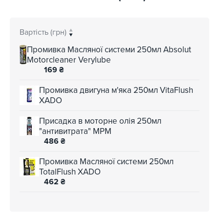
Вартість (грн)
Промивка Масляної системи 250мл Absolut
Motorcleaner Verylube
169
₴
Промивка двигуна м'яка 250мл VitaFlush
XADO
Присадка в моторне олія 250мл
"антивитрата" MPM
486
₴
Промивка Масляної системи 250мл
TotalFlush XADO
462
₴