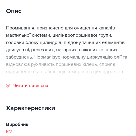
Опис
Промивання, призначене для очищення каналів
мастильної системи, циліндропоршневої групи,
головки блоку циліндрів, піддону та інших елементів
двигуна від коксових, нагарних, сажових та інших
забруднень. Нормалізує нормальну циркуляцію олії та
відновлює рухливість поршневих кілець, сприяє
підвищенню та стабілізації компресії в циліндрах, за
рахунок чого мінімізує фізичний знос двигуна та
Читати повністю
підвищує його продуктивність та прийомистість.
Відмінно Підходить для всіх видів олій та будь-яких
двигунів легкових і вантажних транспортних коштів.
Характеристики
Рекомендується застосовувати при повній заміні
масло.
Виробник
Перевага:
K2