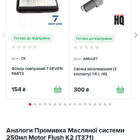
Готово до відправки
Готово до відправки
Для
CK
Для
AMULET
Д
Фільтр повітряний 7 SEVEN
Свічка запалювання (3
Ф
PARTS
контакту) 1.6 L HQ
154
300
2
₴
₴
Аналоги Промивка Масляної системи
250мл Motor Flush K2 (T371)