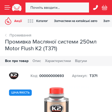
Акції
Каталог
Запчастини на китайські авто
Запча
Промивання
Промивка Масляної системи 250мл
Motor Flush K2 (T371)
Все про товар
Опис
Характеристики
Відгуки
Код:
00000000693
Артикул:
T371
ЦІНА/ЯКІСТЬ