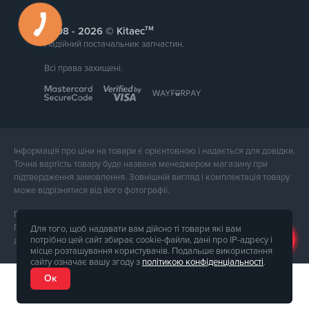
тм
2008 -
© Kitaec
Надійний постачальник запчастин.
Всі права захищені.
Інформація про ціни на товари є орієнтовною і надається для довідки.
Точна вартість товару буде названа менеджером магазину при
підтвердження замовлення. Зовнішній вигляд і комплектація товару
може відрізнятися від його фотографії.
Послуги надає ФОП Тюпа Петро Павлович, ІПН 2770105454.
Політика конфіденційності доступна за
посиланням
. Публічна оферта
Для того, щоб надавати вам дійсно ті товари які вам
потрібно цей сайт збирає cookie-файли, дані про IP-адресу і
доступна за
посиланням
.
місце розташування користувачів. Подальше використання
сайту означає вашу згоду з
політикою конфіденціальності
.
Ок