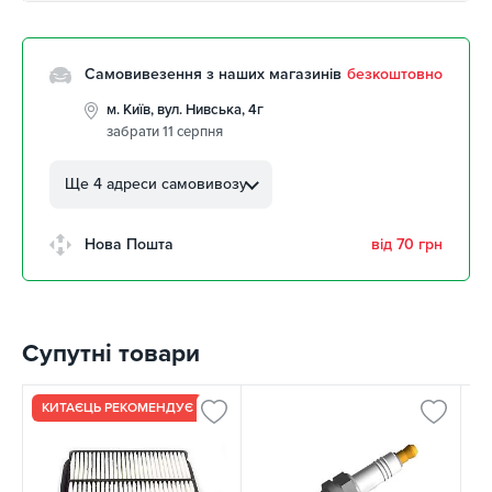
Самовивезення з наших магазинів
безкоштовно
м. Київ, вул. Нивська, 4г
забрати 11 серпня
м. Кропивницький, вул.
Автолюбителів, 8а
Ще 4 адреси самовивозу
забрати 11 серпня
м. Кропивницький,
Нова Пошта
від 70 грн
Клинцівський авторинок
забрати 11 серпня
м. Київ, пр. Миколи Бажана, 26
забрати 11 серпня
Супутні товари
м. Київ, вул. Остафія
Дашкевича, 15
3 шт
КИТАЄЦЬ РЕКОМЕНДУЄ