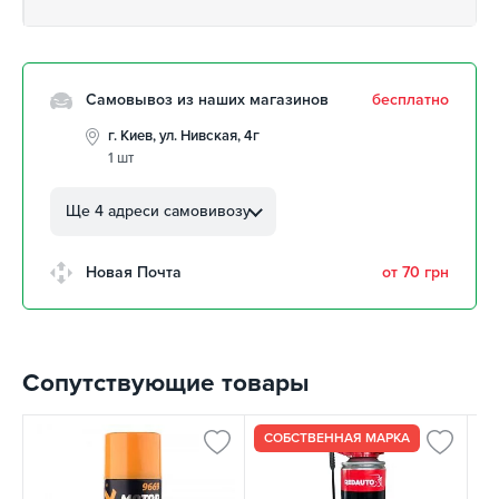
Самовывоз из наших магазинов
бесплатно
г. Киев, ул. Нивская, 4г
1 шт
г. Кропивницкий, ул.
Автолюбителей, 8а
Ще 4 адреси самовивозу
забрать 10 августа
г. Кропивницкий, Клинцовский
Новая Почта
от 70 грн
авторынок
забрать 10 августа
г. Киев, пр.Николая Бажана, 26
забрать 10 августа
Сопутствующие товары
г. Киев, ул. Остафия
Дашкевича, 15
забрать 10 августа
СОБСТВЕННАЯ МАРКА
Ц