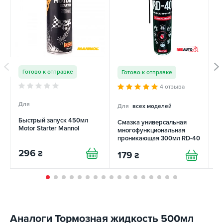
Готово к отправке
Готово к отправке
4 отзыва
Для
Д
Для
всех моделей
Быстрый запуск 450мл
Т
Смазка универсальная
Motor Starter Mannol
Tu
многофункциональная
проникающая 300мл RD-40
REDAUTO
296
3
₴
179
₴
Аналоги Тормозная жидкость 500мл