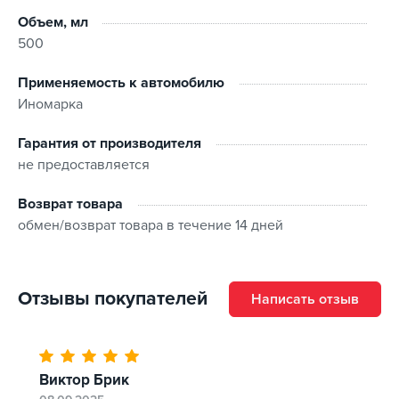
Препятствует появлению и распространению ржавчины.
Объем, мл
Гарантирует быстрое и четкое срабатывание тормозов,
500
повышая комфорт во время движения.
Универсально подходит для легкового и грузового
Применяемость к автомобилю
автотранспорта отечественного и зарубежного
Иномарка
происхождения.
Гарантия от производителя
не предоставляется
Возврат товара
обмен/возврат товара в течение 14 дней
Отзывы покупателей
Написать отзыв
Виктор Брик