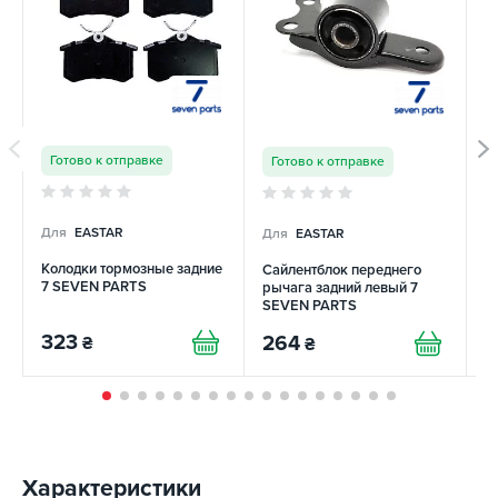
Готово к отправке
Готово к отправке
Для
EASTAR
Для
EASTAR
Д
Колодки тормозные задние
Сайлентблок переднего
К
7 SEVEN PARTS
рычага задний левый 7
Q
SEVEN PARTS
323
264
7
₴
₴
Характеристики