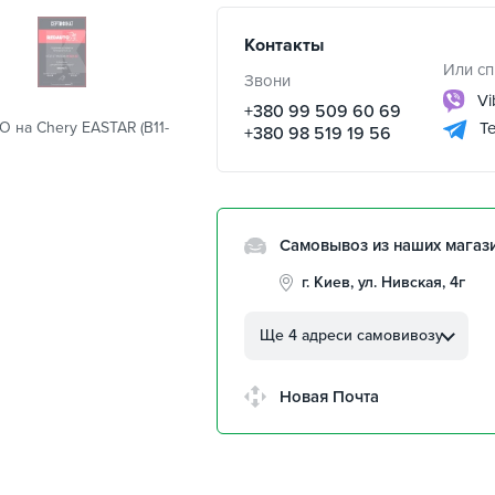
Контакты
Или сп
Звони
Vi
+380 99 509 60 69
 на Chery EASTAR (B11-
Te
+380 98 519 19 56
Самовывоз из наших магаз
г. Киев, ул. Нивская, 4г
г. Кропивницкий, ул.
Автолюбителей, 8а
Ще 4 адреси самовивозу
г. Кропивницкий,
Клинцовский авторынок
Новая Почта
г. Киев, пр.Николая Бажана
26
г. Киев, ул. Остафия
Дашкевича, 15