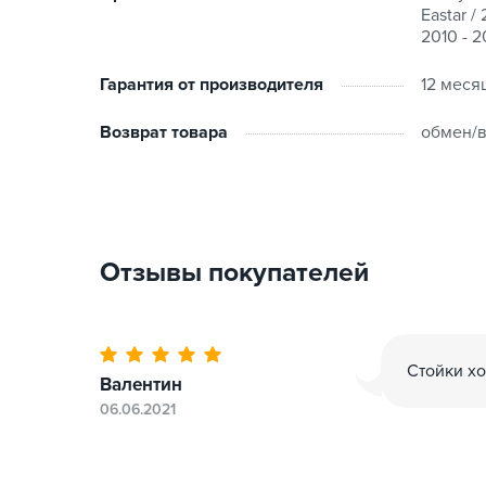
Eastar /
полиуретановое. Так же используются долгове
2010 - 2
отличающейся длительным периодом эксплуатац
атмосферному воздействию). Плотная посадка 
Гарантия от производителя
12 меся
мусора.
Возврат товара
обмен/в
Стойки
RedAuto
поставляются в фирменной упа
маркировкой и полноценными гарантиями.
Отзывы покупателей
Стойки хо
Валентин
06.06.2021