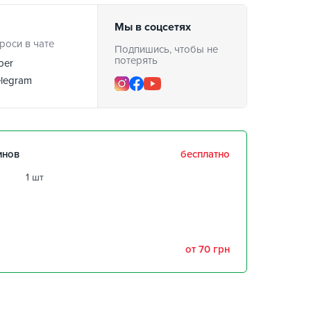
Мы в соцсетях
роси в чате
Подпишись, чтобы не
потерять
ber
legram
инов
бесплатно
1 шт
забрать 10 августа
забрать 10 августа
от 70 грн
,
3 шт
1 шт