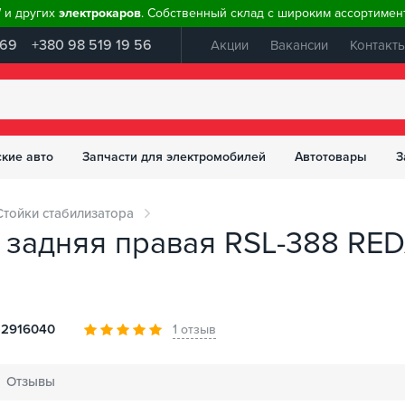
W и других
электрокаров
. Собственный склад с широким ассортимент
 69
+380 98 519 19 56
Акции
Вакансии
Контакт
ские авто
Запчасти для электромобилей
Автотовары
З
Стойки стабилизатора
 задняя правая RSL-388 RE
-2916040
1 отзыв
Отзывы