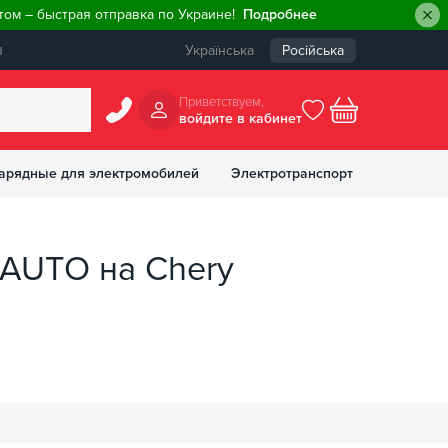
ом – быстрая отправка по Украине!
Подробнее
ы
Українська
Російська
Приветствуем,
войдите в кабинет
арядные для электромобилей
Электротранспорт
БОНУСОВ
DAUTO на Chery