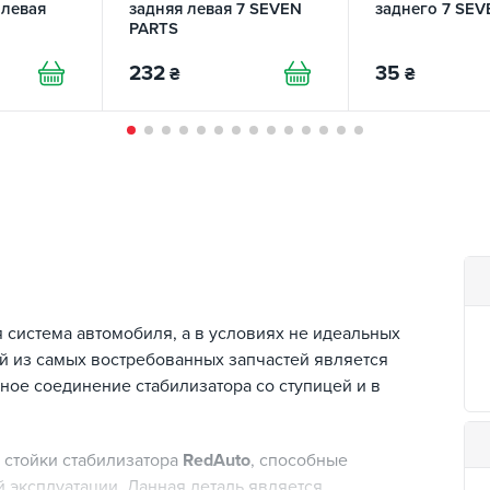
 левая
задняя левая 7 SEVEN
заднего 7 SE
PARTS
232
35
₴
₴
система автомобиля, а в условиях не идеальных
ой из самых востребованных запчастей является
ное соединение стабилизатора со ступицей и в
 стойки стабилизатора
RedAuto
, способные
й эксплуатации. Данная деталь является