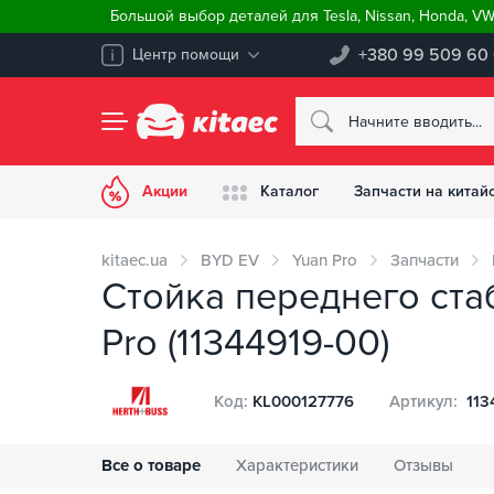
Большой выбор деталей для Tesla, Nissan, Honda, V
+380 99 509 60
Центр помощи
Акции
Каталог
Запчасти на китай
kitaec.ua
BYD EV
Yuan Pro
Запчасти
Стойка переднего ст
Pro (11344919-00)
Код:
KL000127776
Артикул:
113
Все о товаре
Характеристики
Отзывы