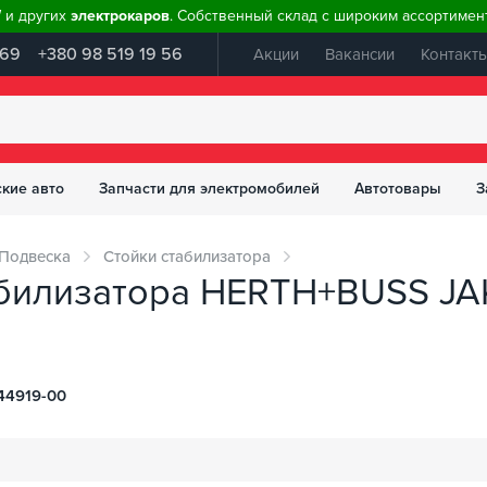
W и других
электрокаров
. Собственный склад с широким ассортимент
 69
+380 98 519 19 56
Акции
Вакансии
Контакт
ские авто
Запчасти для электромобилей
Автотовары
З
Подвеска
Стойки стабилизатора
абилизатора HERTH+BUSS JA
44919-00