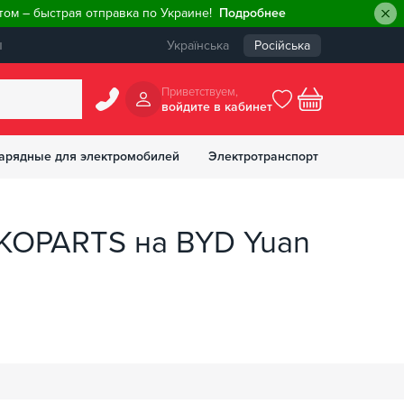
ом – быстрая отправка по Украине!
Подробнее
ы
Українська
Російська
Приветствуем,
войдите в кабинет
арядные для электромобилей
Электротранспорт
БОНУСОВ
KOPARTS на BYD Yuan