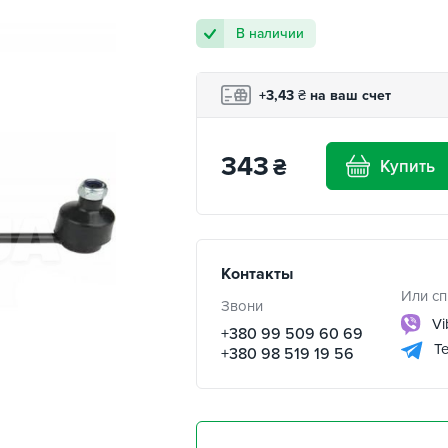
В наличии
+3,43
₴
на ваш счет
343
₴
Купить
Контакты
Или сп
Звони
Vi
+380 99 509 60 69
Te
+380 98 519 19 56