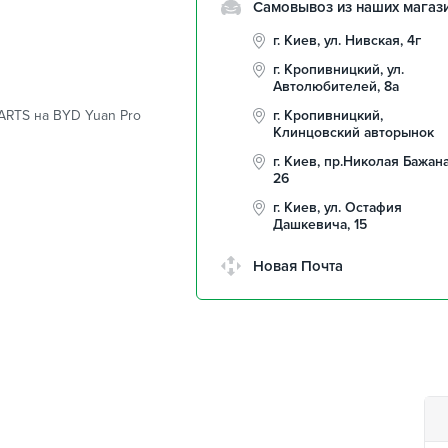
Самовывоз из наших магаз
г. Киев, ул. Нивская, 4г
г. Кропивницкий, ул.
Автолюбителей, 8а
ARTS на BYD Yuan Pro
г. Кропивницкий,
Клинцовский авторынок
г. Киев, пр.Николая Бажана
26
г. Киев, ул. Остафия
Дашкевича, 15
Новая Почта