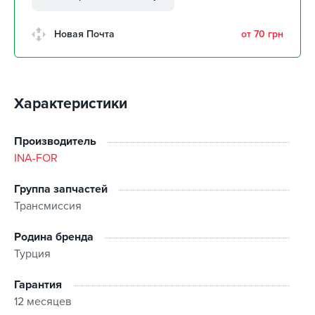
забрать 12 августа
г. Кропивницкий, Клинцовский
Новая Почта
от 70 грн
авторынок
забрать 12 августа
г. Киев, пр.Николая Бажана, 26
забрать 12 августа
Характеристики
г. Киев, ул. Остафия
Дашкевича, 15
забрать 12 августа
Производитель
INA-FOR
Группа запчастей
Трансмиссия
Родина бренда
Турция
Гарантия
12 месяцев