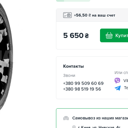
+56,50
₴
на ваш счет
5 650
₴
Купи
Контакты
Или сп
Звони
Vi
+380 99 509 60 69
Te
+380 98 519 19 56
Самовывоз из наших магаз
г. Киев, ул. Нивская, 4г