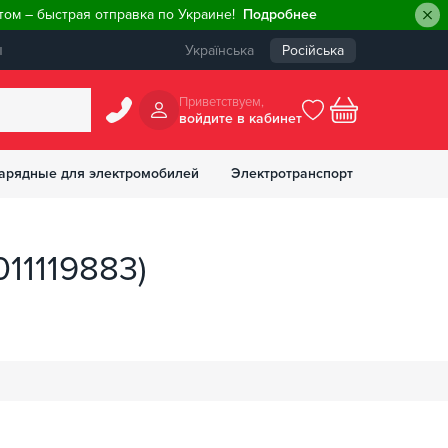
ом – быстрая отправка по Украине!
Подробнее
ы
Українська
Російська
Приветствуем,
войдите в кабинет
арядные для электромобилей
Электротранспорт
БОНУСОВ
11119883)