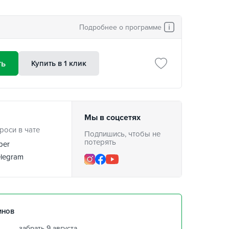
Подробнее о программе
ть
Купить в 1 клик
Мы в соцсетях
роси в чате
Подпишись, чтобы не
потерять
ber
legram
инов
забрать 9 августа