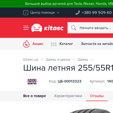
Большой выбор деталей для Tesla, Nissan, Honda, V
+380 99 509 60
Центр помощи
Акции
Каталог
Запчасти на китай
kitaec.ua
Шины и диски
Шины
Шина летняя 255/55R1
Код:
ЦБ-00013323
Артикул:
140
Все о товаре
Характеристики
Отзывы