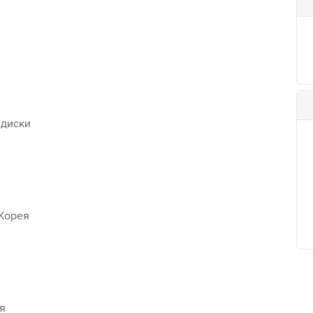
 диски
Корея
я