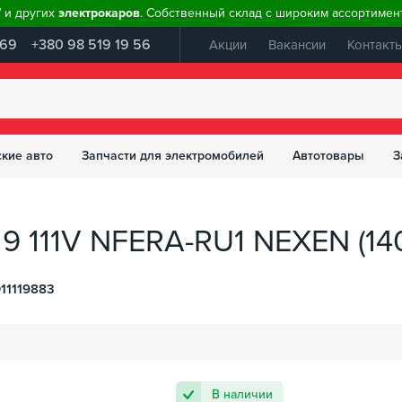
W и других
электрокаров
. Собственный склад с широким ассортимент
 69
+380 98 519 19 56
Акции
Вакансии
Контакт
ские авто
Запчасти для электромобилей
Автотовары
З
9 111V NFERA-RU1 NEXEN (140
11119883
В наличии