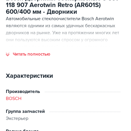
118 907 Aerotwin Retro (AR601S)
600/400 мм - Дворники
Автомобильные стеклоочистители Bosch Aerotwin
являются одними из самых удачных бескаркасных
дворников на рынке. Уже на протяжении многих лет
они пользуются высоким спросом у огромного
количества покупателей не только на территории
Украины, но и за ее пределами.
Читать полностью
Стеклоочистители Bosch Aerotwin проходят большое
количество тестов и испытаний еще на этапе
Характеристики
производства, что практически полностью исключает
возможность попадания брака к конечному
Производитель
потребителю.
BOSCH
Сама линейка Aerotwin является приоритетной для
Группа запчастей
производителя, поэтому имеет очень широкий
Экстерьер
диапазон размеров и типов креплений. Данные
дворники можно с легкостью подобрать практически