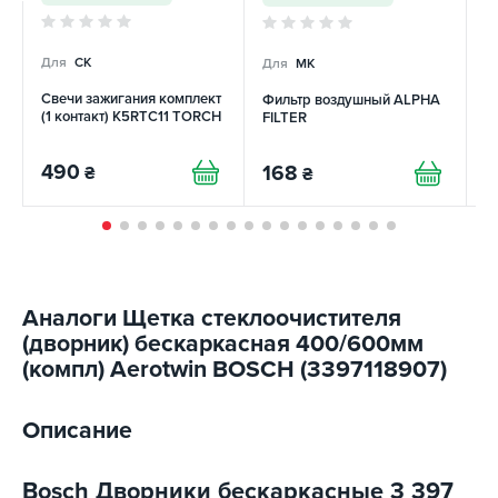
Для
CK
Для
MK
Д
Свечи зажигания комплект
Фильтр воздушный ALPHA
О
(1 контакт) K5RTC11 TORCH
FILTER
"
R
490
168
₴
₴
1
Аналоги Щетка стеклоочистителя
(дворник) бескаркасная 400/600мм
(компл) Aerotwin BOSCH (3397118907)
Описание
Bosch Дворники бескаркасные 3 397