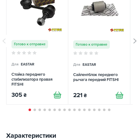
Готово к отправке
Готово к отправке
Для
EASTAR
Для
EASTAR
Д
Стойка переднего
Сайлентблок переднего
С
стабилизатора правая
рычага передний FITSHI
р
FITSHI
S
305
221
2
₴
₴
Характеристики