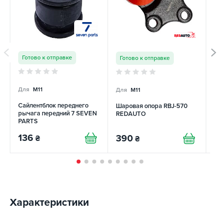
Готово к отправке
Готово к отправке
Для
M11
Для
M11
Д
Сайлентблок переднего
Шаровая опора RBJ-570
С
рычага передний 7 SEVEN
REDAUTO
р
PARTS
A
136
390
1
₴
₴
Характеристики