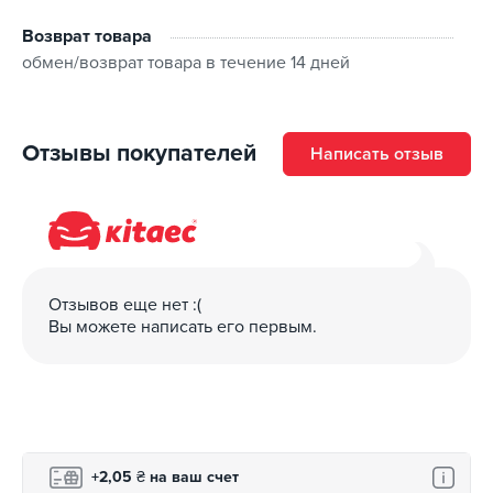
несколькими способами:
Возврат товара
Наличными при получении;
обмен/возврат товара в течение 14 дней
По предоплате на банковские реквизиты;
Кредитными картами VISA, MasterCard.
Отзывы покупателей
Написать отзыв
На товар распространяется гарантия, установленная
производителем/поставщиком, а возврат и обмен
действительны в течение 14 дней после получения.
Для более подробного ознакомления перейдите на
страницу “
Гарантия и возврат
”.
Отзывов еще нет :(
Вы можете написать его первым.
Зарегистрированные покупатели могут
воспользоваться бонусной программой: за покупки
начисляется кэшбэк на бонусный счет, с которого
можно частично оплатить следующую покупку в
соответствии с правилами программы лояльности.
+2,05
₴
на ваш счет