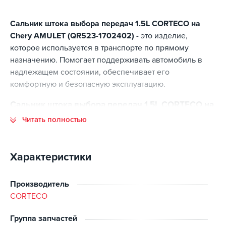
Сальник штока выбора передач 1.5L CORTECO на
Chery AMULET (QR523-1702402)
- это изделие,
которое используется в транспорте по прямому
назначению. Помогает поддерживать автомобиль в
надлежащем состоянии, обеспечивает его
комфортную и безопасную эксплуатацию.
Сальник штока выбора передач 1.5L CORTECO на
Chery AMULET (QR523-1702402) - основные
Читать полностью
преимущества
Основные преимущества данной позиции:
Характеристики
соответствие стандартам изготовления;
высокий ресурс эксплуатации;
Производитель
точная совместимость с заявленными моделями
CORTECO
автомобилей;
оптимальное соотношение цены и качества;
Группа запчастей
наличие на складе.