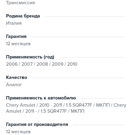
Трансмиссия
Родина бренда
Оформляя заказ в интернет-магазине Kitaec.ua, вы
Италия
получаете доступ к обширному каталогу товаров и
удобному обслуживанию на каждом этапе оформления
Гарантия
и получения заказа.
12 месяцев
Совместимость
Применяемость (год)
Если у вас есть сомнения относительно совместимости
2006 / 2007 / 2008 / 2009 / 2010
- свяжитесь с нами перед оформлением заказа. Мы
подберем изделие с учетом марки, модели и
Качество
комплектации транспортного средства или проверим
Аналог
совместимость по VIN-коду.
Применяемость к автомобилю
Условия покупки
Chery Amulet / 2010 - 2011 / 1.5 SQR477F / МКПП / Chery
Amulet / 2011 - / 1.5 SQR477F / МКПП
Наш магазин предлагает быструю доставку заказов в
любой регион Украины с возможностью выбрать
Гарантия от производителя
удобный способ получения. Оплата возможна
12 месяцев