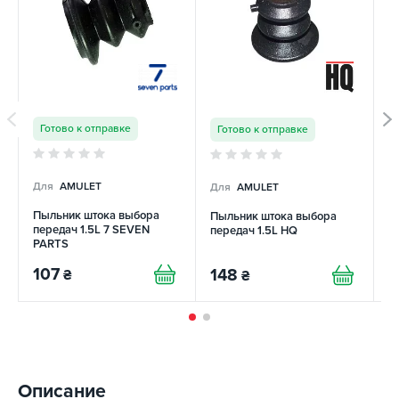
Готово к отправке
Готово к отправке
Для
AMULET
Для
AMULET
Д
Пыльник штока выбора
Пыльник штока выбора
П
передач 1.5L 7 SEVEN
передач 1.5L HQ
п
PARTS
107
148
₴
₴
1
Описание