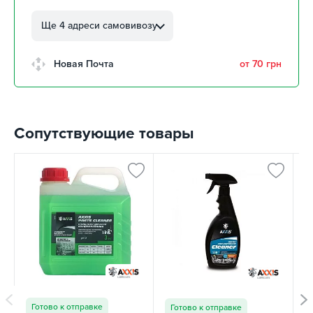
г. Кропивницкий, ул.
Автолюбителей, 8а
Ще 4 адреси самовивозу
4 шт
г. Кропивницкий, Клинцовский
Новая Почта
от 70 грн
авторынок
1 шт
г. Киев, пр.Николая Бажана, 26
2 шт
Сопутствующие товары
г. Киев, ул. Остафия
Дашкевича, 15
5 шт
С
Готово к отправке
Готово к отправке