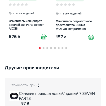
Для
всех моделей
Для
всех моделей
Д
Очиститель-концентрат
Очиститель подкапотного
О
деталей 3кг Рarts cleaner
пространства 500мл
м
AXXIS
MOTOR compartment
5
AXXIS
R
576
157
₴
₴
2
Другие производители
Стоимость (грн)
Сальник привода левый/правый 7 SEVEN
PARTS
87
₴