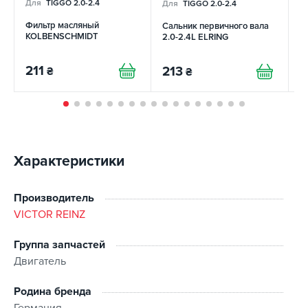
Для
TIGGO 2.0-2.4
Для
TIGGO 2.0-2.4
Д
Фильтр масляный
Сальник первичного вала
С
KOLBENSCHMIDT
2.0-2.4L ELRING
S
211
213
3
₴
₴
Характеристики
Производитель
VICTOR REINZ
Группа запчастей
Двигатель
Родина бренда
Германия