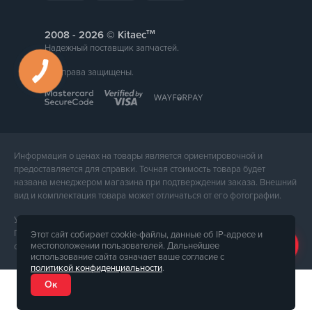
тм
2008 -
© Kitaec
Надежный поставщик запчастей.
Все права защищены.
Информация о ценах на товары является ориентировочной и
предоставляется для справки. Точная стоимость товара будет
названа менеджером магазина при подтверждении заказа. Внешний
вид и комплектация товара может отличаться от его фотографии.
Услуги предоставляет ФЛП Тюпа Петр Павлович, ИПН 2770105454.
Политика конфиденциальности доступна по
ссылке
. Публичная
Этот сайт собирает cookie-файлы, данные об IP-адресе и
местоположении пользователей. Дальнейшее
оферта доступна по
ссылке
.
использование сайта означает ваше согласие с
политикой конфиденциальности
.
Ок