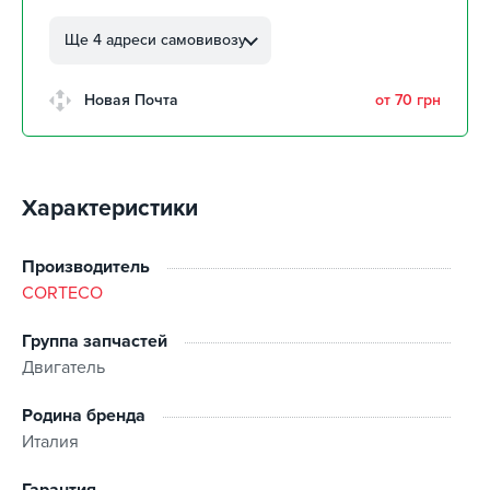
г. Кропивницкий, ул.
Автолюбителей, 8а
Ще 4 адреси самовивозу
больше 10
г. Кропивницкий, Клинцовский
Новая Почта
от 70 грн
авторынок
больше 10
г. Киев, пр.Николая Бажана, 26
8 шт
Характеристики
г. Киев, ул. Остафия
Дашкевича, 15
больше 10
Производитель
CORTECO
Группа запчастей
Двигатель
Родина бренда
Италия
Гарантия