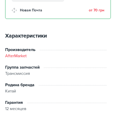
забрать 10 августа
г. Кропивницкий, Клинцовский
Новая Почта
от 70 грн
авторынок
забрать 10 августа
г. Киев, пр.Николая Бажана, 26
забрать 10 августа
Характеристики
г. Киев, ул. Остафия
Дашкевича, 15
забрать 10 августа
Производитель
AfterMarket
Группа запчастей
Трансмиссия
Родина бренда
Китай
Гарантия
12 месяцев