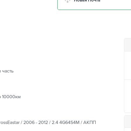
Новая Почта
г. Киев, пр.Николая Бажана
26
г. Киев, ул. Остафия
Дашкевича, 15
 часть
о 10000км
ossEastar / 2006 - 2012 / 2.4 4G64S4M / АКПП