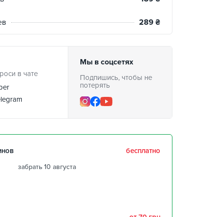
ев
289
₴
Мы в соцсетях
роси в чате
Подпишись, чтобы не
потерять
ber
legram
инов
бесплатно
забрать 10 августа
забрать 10 августа
забрать 10 августа