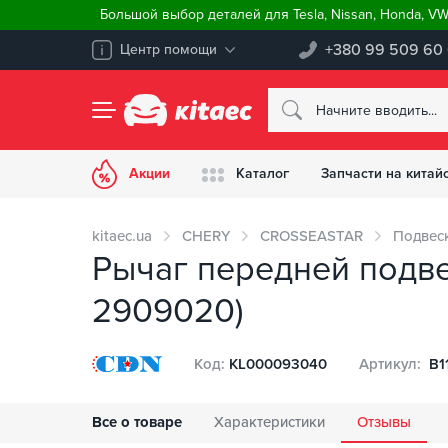
Большой выбор деталей для Tesla, Nissan, Honda, V
+380 99 509 60
Центр помощи
Акции
Каталог
Запчасти на китай
kitaec.ua
CHERY
CROSSEASTAR
Подвес
Рычаг передней подве
2909020)
Код:
KL000093040
Артикул:
B1
Все о товаре
Характеристики
Отзывы