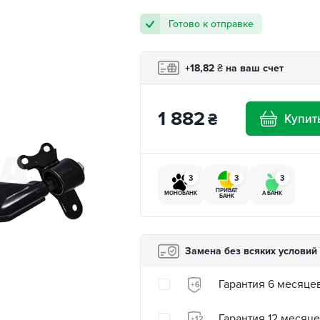
Готово к отправке
+18,82
₴
на ваш счет
1 882
₴
Купит
3
3
3
ПРИВАТ
МОНОБАНК
А БАНК
БАНК
Замена без всяких условий
Гарантия 6 месяце
+6
Гарантия 12 месяц
+12