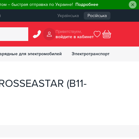
ом – быстрая отправка по Украине!
Подробнее
ы
Українська
Російська
Приветствуем,
войдите в кабинет
арядные для электромобилей
Электротранспорт
БОНУСОВ
ROSSEASTAR (B11-