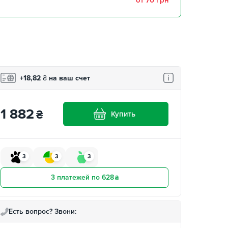
от 70 грн
,
забрать 10 августа
2 шт
+18,82
₴
на ваш счет
1 882
₴
Купить
3
3
3
3 платежей по 628
₴
Есть вопрос? Звони: