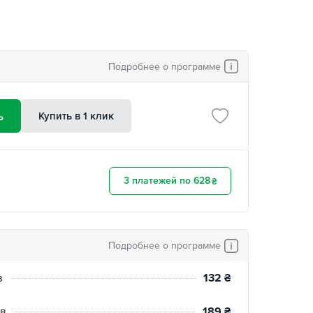
Подробнее о программе
ь
Купить в 1 клик
3 платежей по 628
₴
Подробнее о программе
в
132
₴
ев
189
₴