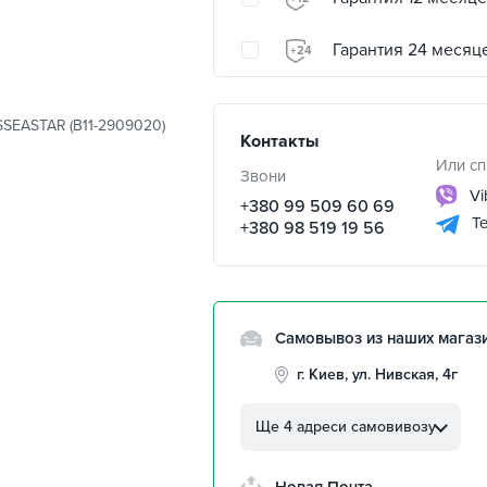
Гарантия 24 месяц
+24
SEASTAR (B11-2909020)
Контакты
Или сп
Звони
Vi
+380 99 509 60 69
Te
+380 98 519 19 56
Самовывоз из наших магаз
г. Киев, ул. Нивская, 4г
г. Кропивницкий, ул.
Автолюбителей, 8а
Ще 4 адреси самовивозу
г. Кропивницкий,
Клинцовский авторынок