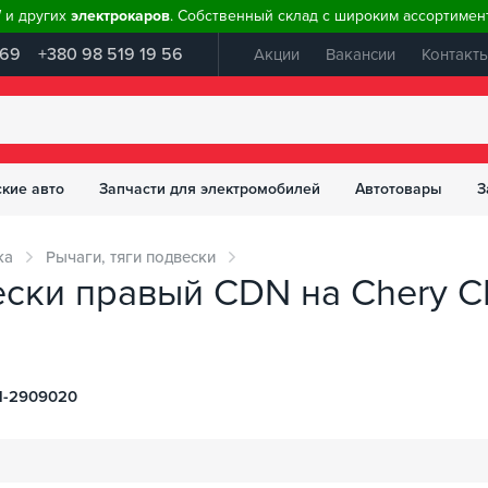
W и других
электрокаров
. Собственный склад с широким ассортимент
 69
+380 98 519 19 56
Акции
Вакансии
Контакт
ские авто
Запчасти для электромобилей
Автотовары
З
ка
Рычаги, тяги подвески
ски правый CDN на Chery C
1-2909020