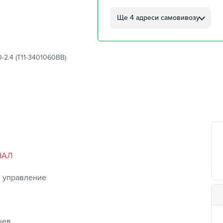
г. Кропивницкий, ул.
Автолюбителей, 8а
Ще 4 адреси самовивозу
г. Кропивницкий,
Клинцовский авторынок
г. Киев, пр.Николая Бажана
2.4 (T11-3401060BB)
26
г. Киев, ул. Остафия
Дашкевича, 15
НАЛ
 управление
цев