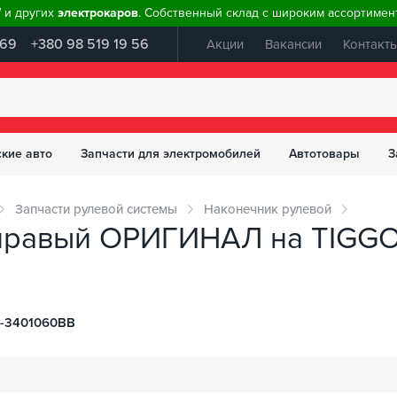
W и других
электрокаров
. Собственный склад с широким ассортимент
 69
+380 98 519 19 56
Акции
Вакансии
Контакт
ские авто
Запчасти для электромобилей
Автотовары
З
Запчасти рулевой системы
Наконечник рулевой
равый ОРИГИНАЛ на TIGGO 2.
1-3401060BB