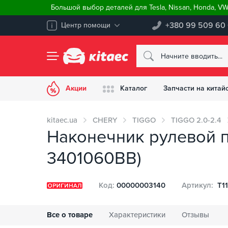
Большой выбор деталей для Tesla, Nissan, Honda, V
+380 99 509 60
Центр помощи
Акции
Каталог
Запчасти на китай
kitaec.ua
CHERY
TIGGO
TIGGO 2.0-2.4
Наконечник рулевой п
3401060BB)
Код:
00000003140
Артикул:
T1
Все о товаре
Характеристики
Отзывы