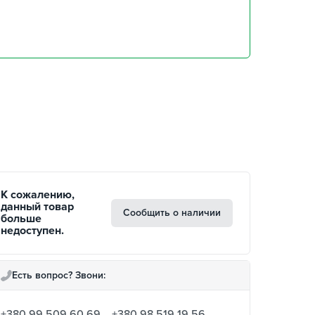
забрать 10 августа
забрать 10 августа
,
забрать 10 августа
забрать 10 августа
К сожалению,
данный товар
Сообщить о наличии
больше
недоступен.
Есть вопрос? Звони:
+380 99 509 60 69
+380 98 519 19 56