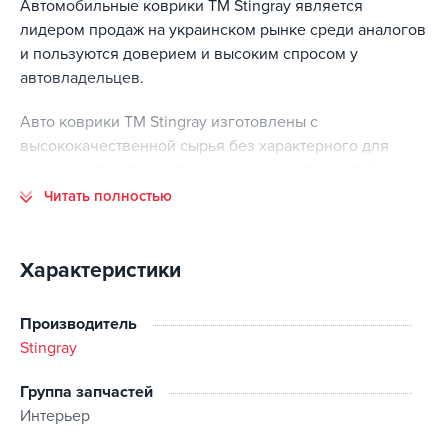
Автомобильные коврики TM Stingray является
лидером продаж на украинском рынке среди аналогов
и пользуются доверием и высоким спросом у
автовладельцев.
Авто коврики ТМ Stingray изготовлены с
высококачественной сырья без характерного для
резины неприятно запаха, резина эластичный при
низких температурах, выдерживает длительный срок
Читать полностью
эксплуатации.Высота борта авто ковриков ТМ Stingray"
соответствует европейским стандартам.
Характеристики
Высоты ковриков достаточно для качественной
защиты пола салона автомобиля от влаги и грязи.
Производитель
Особенностью авто ковриков ТМ Stingray является
Stingray
наличие усиленного подпятника а также утолщение
резины в местах наибольшего износа.
Группа запчастей
Интерьер
Преимущества: