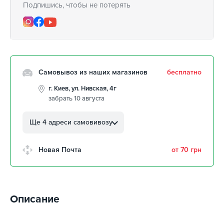
Подпишись, чтобы не потерять
Самовывоз из наших магазинов
бесплатно
г. Киев, ул. Нивская, 4г
забрать 10 августа
г. Кропивницкий, ул.
Автолюбителей, 8а
Ще 4 адреси самовивозу
забрать 10 августа
г. Кропивницкий, Клинцовский
Новая Почта
от 70 грн
авторынок
забрать 10 августа
г. Киев, пр.Николая Бажана, 26
забрать 10 августа
Описание
г. Киев, ул. Остафия
Дашкевича, 15
забрать 10 августа