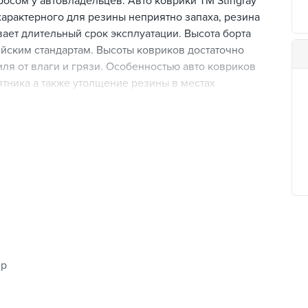
осом у автовладельцев. Авто коврики ТМ Stingray
арактерного для резины неприятно запаха, резина
ает длительный срок эксплуатации. Высота борта
ейским стандартам. Высоты ковриков достаточно
ля от влаги и грязи. Особенностью авто ковриков
ятника а также утолщение резины в местах
полнена так называемая Лапа, она защищает место
уют скольжению ковров по салону автомобиля.
ые клипсы надежно фиксируют коврики в салоне
овторяют форму кузова автомобиля, что позволяет
грязи и влаги.
ер
комфорт в процессе вождения.