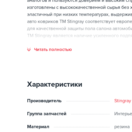
аналогов и пользуются доверием и высоким спр
изготовлены с высококачественной сырья без х
эластичный при низких температурах, выдержив
авто ковриков ТМ Stingray соответствует европ
для качественной защиты пола салона автомоби
ТМ Stingray является наличие усиленного подп
наибольшего износа.
Читать полностью
Преимущества
:
На большинстве моделей ковриков водителя вы
отдыха левой ноги водителя от загрязнения.
Шипы на обратной стороне ковриков препятств
Характеристики
Влитые резиновые или оригинальные пластиков
автомобиля.
Производитель
Stingray
Размеры авто ковриков ТМ Stingray, идеально п
максимально защитить салон от попадания пыли, 
Группа запчастей
Интерь
Удобство в использовании.
Коврики гарантируют максимальное удобство и 
Материал
резина