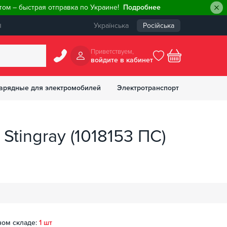
ом – быстрая отправка по Украине!
Подробнее
ы
Українська
Російська
Приветствуем,
войдите в кабинет
арядные для электромобилей
Электротранспорт
БОНУСОВ
Stingray (1018153 ПС)
ном складе:
1 шт