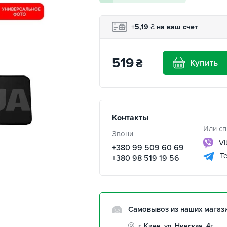
+5,19
₴
на ваш счет
519
₴
Купить
Контакты
Или сп
Звони
Vi
+380 99 509 60 69
Te
+380 98 519 19 56
Самовывоз из наших магаз
г. Киев, ул. Нивская, 4г