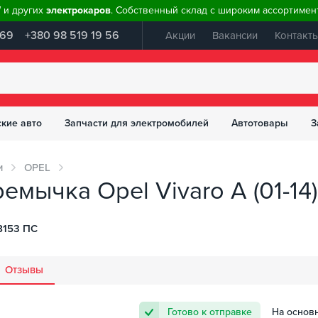
W и других
электрокаров
. Собственный склад с широким ассортимент
 69
+380 98 519 19 56
Акции
Вакансии
Контакт
ские авто
Запчасти для электромобилей
Автотовары
З
и
OPEL
ычка Opel Vivaro A (01-14) 
8153 ПС
Отзывы
Готово к отправке
На основ