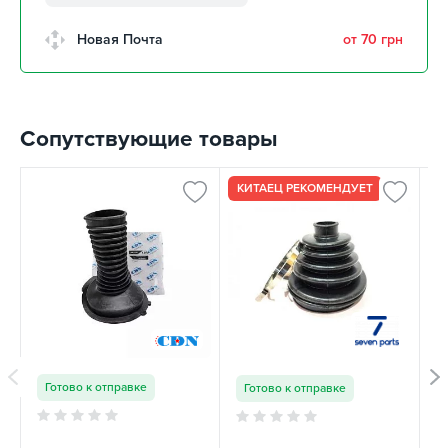
забрать 9 августа
г. Кропивницкий, Клинцовский
Новая Почта
от 70 грн
авторынок
забрать 9 августа
г. Киев, пр.Николая Бажана, 26
забрать 9 августа
Сопутствующие товары
г. Киев, ул. Остафия
Дашкевича, 15
забрать 9 августа
КИТАЕЦ РЕКОМЕНДУЕТ
Готово к отправке
Готово к отправке