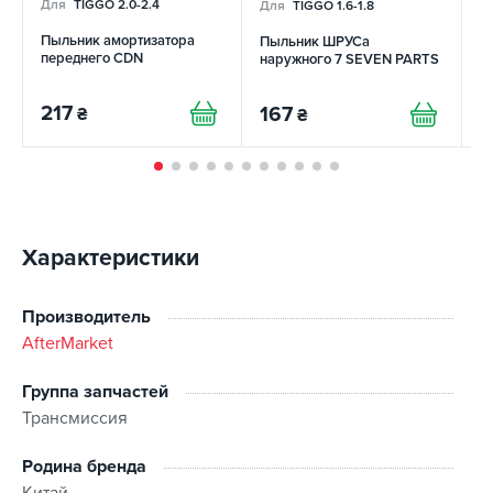
Для
TIGGO 2.0-2.4
Для
TIGGO 1.6-1.8
Д
Пыльник амортизатора
Пыльник ШРУСа
П
переднего CDN
наружного 7 SEVEN PARTS
н
217
167
2
₴
₴
Характеристики
Производитель
AfterMarket
Группа запчастей
Трансмиссия
Родина бренда
Китай