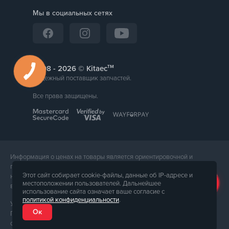
Мы в социальных сетях
тм
2008 -
© Kitaec
Надежный поставщик запчастей.
Все права защищены.
Информация о ценах на товары является ориентировочной и
предоставляется для справки. Точная стоимость товара будет
Этот сайт собирает cookie-файлы, данные об IP-адресе и
названа менеджером магазина при подтверждении заказа. Внешний
местоположении пользователей. Дальнейшее
вид и комплектация товара может отличаться от его фотографии.
использование сайта означает ваше согласие с
политикой конфиденциальности
.
Услуги предоставляет ФЛП Тюпа Петр Павлович, ИПН 2770105454.
Ок
Политика конфиденциальности доступна по
ссылке
. Публичная
оферта доступна по
ссылке
.