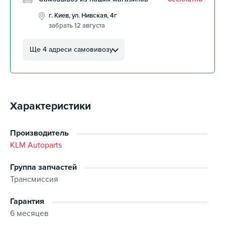
г. Киев, ул. Нивская, 4г
забрать 12 августа
г. Кропивницкий, ул.
Автолюбителей, 8а
Ще 4 адреси самовивозу
забрать 12 августа
г. Кропивницкий, Клинцовский
авторынок
забрать 12 августа
Характеристики
г. Киев, пр.Николая Бажана, 26
забрать 12 августа
г. Киев, ул. Остафия
Производитель
Дашкевича, 15
KLM Autoparts
забрать 12 августа
Группа запчастей
Трансмиссия
Гарантия
6 месяцев