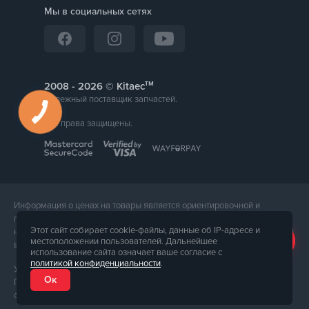
Мы в социальных сетях
тм
2008 -
© Kitaec
Надежный поставщик запчастей.
Все права защищены.
Информация о ценах на товары является ориентировочной и
предоставляется для справки. Точная стоимость товара будет
Этот сайт собирает cookie-файлы, данные об IP-адресе и
названа менеджером магазина при подтверждении заказа. Внешний
местоположении пользователей. Дальнейшее
вид и комплектация товара может отличаться от его фотографии.
использование сайта означает ваше согласие с
политикой конфиденциальности
.
Услуги предоставляет ФЛП Тюпа Петр Павлович, ИПН 2770105454.
Ок
Политика конфиденциальности доступна по
ссылке
. Публичная
оферта доступна по
ссылке
.