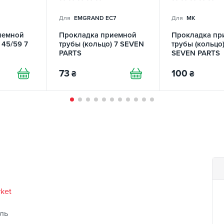
Для
EMGRAND EC7
Для
MK
иемной
Прокладка приемной
Прокладка пр
 45/59 7
трубы (кольцо) 7 SEVEN
трубы (кольцо)
PARTS
SEVEN PARTS
73
100
₴
₴
rket
ль