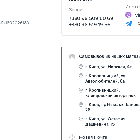
Или сп
Звони
Vi
+380 99 509 60 69
K (1602026180)
Te
+380 98 519 19 56
Самовывоз из наших магаз
г. Киев, ул. Нивская, 4г
г. Кропивницкий, ул.
Автолюбителей, 8а
г. Кропивницкий,
Клинцовский авторынок
г. Киев, пр.Николая Бажана
26
г. Киев, ул. Остафия
Дашкевича, 15
Новая Почта