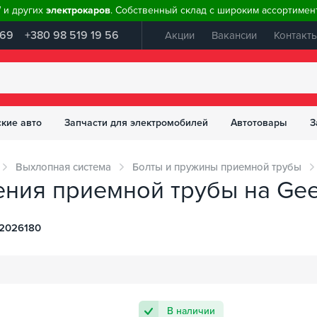
W и других
электрокаров
. Собственный склад с широким ассортимент
 69
+380 98 519 19 56
Акции
Вакансии
Контакт
ские авто
Запчасти для электромобилей
Автотовары
З
Выхлопная система
Болты и пружины приемной трубы
ния приемной трубы на Geel
2026180
В наличии