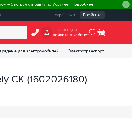
ом – быстрая отправка по Украине!
Подробнее
ы
Українська
Російська
Приветствуем,
войдите в кабинет
арядные для электромобилей
Электротранспорт
БОНУСОВ
y CK (1602026180)