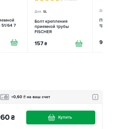
Для
EMGRAND E
Для
SL
иемной
Прокладка п
Болт крепления
 51/64 7
трубы (кольцо
приемной трубы
FISCHER
95
₴
157
₴
+0,60
₴
на ваш счет
60
₴
Купить