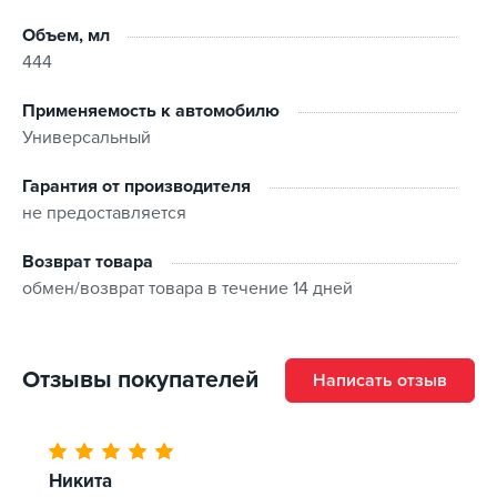
спецдобавки, создающие эмульсию, которая
обволакивает частички продуктов износа, нагара,
Объем, мл
отложений и препятствует их контакту с трущимися
444
деталями двигателя.
Присутствие в составе промывки синтетического
Применяемость к автомобилю
кондиционера металла обеспечивает восстановление
Универсальный
защитных свойств трущихся поверхностей, подавление
окисления и износа, снижение трения и повышение
задиростойкости смазываемых деталей.
Гарантия от производителя
не предоставляется
Возврат товара
обмен/возврат товара в течение 14 дней
Отзывы покупателей
Написать отзыв
Никита