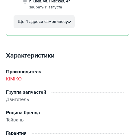
г. Киев, ул. Нивская, 4г
забрать 11 августа
г. Кропивницкий, ул.
Автолюбителей, 8а
Ще 4 адреси самовивозу
забрать 11 августа
г. Кропивницкий, Клинцовский
авторынок
забрать 11 августа
Характеристики
г. Киев, пр.Николая Бажана, 26
забрать 11 августа
г. Киев, ул. Остафия
Производитель
Дашкевича, 15
KIMIKO
забрать 11 августа
Группа запчастей
Двигатель
Родина бренда
Тайвань
Гарантия