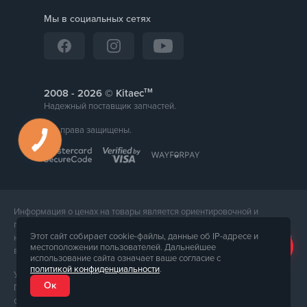
Мы в социальных сетях
тм
2008 -
© Kitaec
Надежный поставщик запчастей.
Все права защищены.
КНОПКА
ЗВ'ЯЗКУ
Информация о ценах на товары является ориентировочной и
предоставляется для справки. Точная стоимость товара будет
Этот сайт собирает cookie-файлы, данные об IP-адресе и
названа менеджером магазина при подтверждении заказа. Внешний
местоположении пользователей. Дальнейшее
вид и комплектация товара может отличаться от его фотографии.
использование сайта означает ваше согласие с
политикой конфиденциальности
.
Услуги предоставляет ФЛП Тюпа Петр Павлович, ИПН 2770105454.
Ок
Политика конфиденциальности доступна по
ссылке
. Публичная
оферта доступна по
ссылке
.