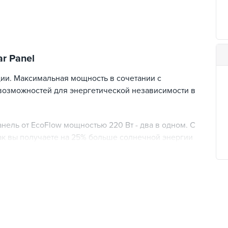
r Panel
ии. Максимальная мощность в сочетании с
 возможностей для энергетической независимости в
ель от EcoFlow мощностью 220 Вт - два в одном. С
 так вы получаете на 25% больше солнечной энергии
твенно заряжаете портативную зарядную станцию
анное для длительного срока использования.
ь раз прочнее аналогов. Кроме того, солнечная
45C или 300F. Эта мобильная солнечная панель
е аналогов. Также панель на 10% меньше размеров