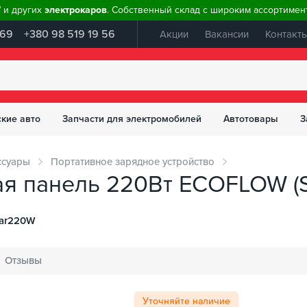
W и других
электрокаров
. Собственный склад с широким ассортимент
 69
+380 98 519 19 56
Акции
Вакансии
Контакт
ские авто
Запчасти для электромобилей
Автотовары
З
ссуары
Портативное зарядное устройство
ая панель 220Вт ECOFLOW (
ar220W
Отзывы
Уточняйте наличие