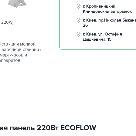
г. Кропивницкий,
Клинцовский авторынок
г. Киев, пр.Николая Бажана
r220W)
26
г. Киев, ул. Остафия
Дашкевича, 15
ств / для мелкой
 зарядной станции /
смарт-часов и
аппаратов
ная панель 220Вт ECOFLOW