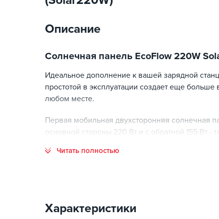
(Solar220W)
Описание
Солнечная панель EcoFlow 220W Sola
Идеальное дополнение к вашей зарядной станц
простотой в эксплуатации создает еще больше
любом месте.
Первая мобильная двухсторонняя солнечная пан
основной стороны 220 Вт и с обратной 155 Вт -
благодаря окружающему освещению и соответс
Читать полностью
еще быстрее.
Имеет закаленное стекло, специально разработ
Тонкий, но прочный дизайн делает панель в пят
панель способна выдерживать температуру до 1
Характеристики
разработана с учетом компактности и она легч