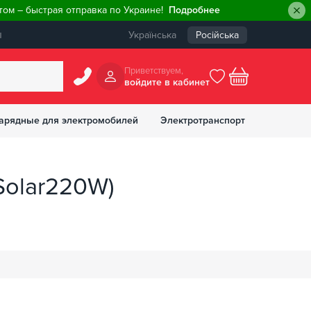
ом – быстрая отправка по Украине!
Подробнее
ы
Українська
Російська
Приветствуем,
войдите в кабинет
арядные для электромобилей
Электротранспорт
БОНУСОВ
Solar220W)