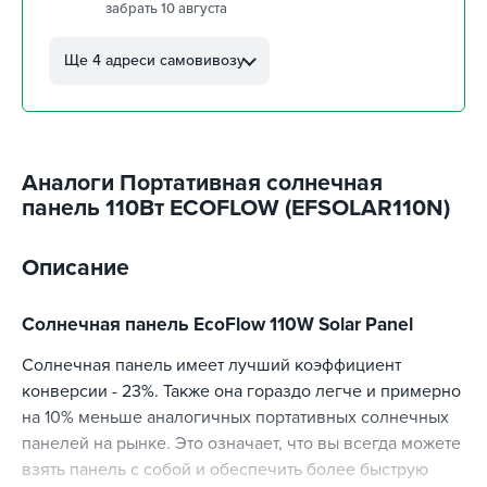
забрать 10 августа
г. Кропивницкий, ул.
Автолюбителей, 8а
Ще 4 адреси самовивозу
забрать 10 августа
г. Кропивницкий, Клинцовский
авторынок
забрать 10 августа
Аналоги Портативная солнечная
г. Киев, пр.Николая Бажана, 26
забрать 10 августа
панель 110Вт ECOFLOW (EFSOLAR110N)
г. Киев, ул. Остафия
Дашкевича, 15
Описание
забрать 10 августа
Солнечная панель EcoFlow 110W Solar Panel
Солнечная панель имеет лучший коэффициент
конверсии - 23%. Также она гораздо легче и примерно
на 10% меньше аналогичных портативных солнечных
панелей на рынке. Это означает, что вы всегда можете
взять панель с собой и обеспечить более быструю