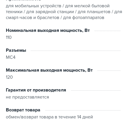
отныне не проблема. Все потому, что EcoFlow 110 Вт
для мобильных устройств / для мелкой бытовой
имеет стильный чехол с крепкими ручками. К тому же
техники / для зарядной станции / для планшетов / для
вес панели составляет всего 4 килограмма, поэтому
смарт-часов и браслетов / для фотоаппаратов
отправиться даже в непродолжительный поход с ней
вполне реально.
Номинальная выходная мощность, Вт
110
Характеристики:
Тип элемента: Монокристаллический кремний
Разъемы
Коэффициент полезного действия: 22% - 23%
MC4
Напряжение холостого хода: 21.8В (Vmp 18.4В)
Максимальная выходная мощность, Вт
Температура хранения: -20C до 85C
120
Рабочая температура: -20C до 85C
Ток короткого замыкания: 6.5A (Imp 6.0A)
Гарантия от производителя
Размер: 42.0 х 48.0 х 2.5 см
не предоставляется
Вес: 4 кг
Тип установки: Мобильная
Возврат товара
Степень защиты: IP68
обмен/возврат товара в течение 14 дней