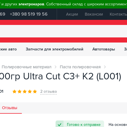
W и других
электрокаров
. Собственный склад с широким ассортимент
 69
+380 98 519 19 56
Акции
Вакансии
Контакт
ские авто
Запчасти для электромобилей
Автотовары
З
Полировочные материал
Паста полировочная
0гр Ultra Cut С3+ K2 (L001)
01
2 отзыва
Отзывы
Готово к отправке
На основ