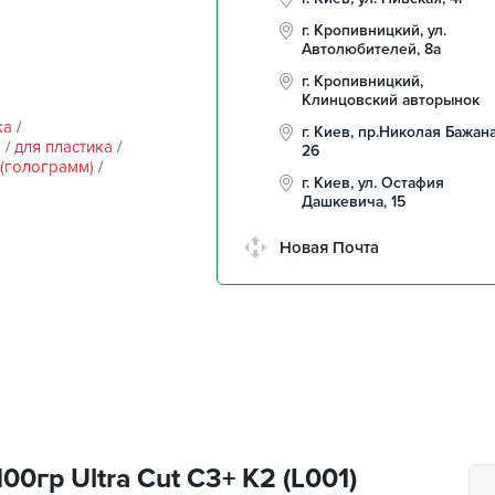
г. Кропивницкий, ул.
Автолюбителей, 8а
г. Кропивницкий,
Клинцовский авторынок
ка
/
г. Киев, пр.Николая Бажана
а
/
для пластика
/
26
 (голограмм)
/
г. Киев, ул. Остафия
Дашкевича, 15
Новая Почта
0гр Ultra Cut С3+ K2 (L001)