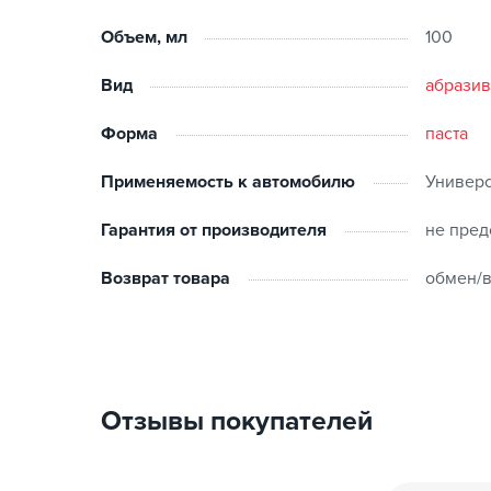
Увеличьте скорость примерно до 1500 об/мин 
Объем, мл
100
После полировки протрите поверхность мик
Вид
абрази
Не допускайте высыхания пасты на пластиковых
Форма
паста
Применяемость к автомобилю
Универ
Гарантия от производителя
не пред
Возврат товара
обмен/в
Отзывы покупателей