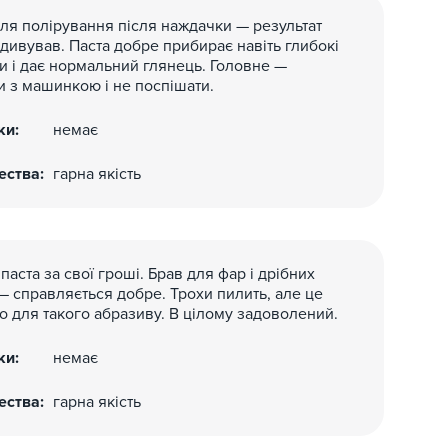
ля полірування після наждачки — результат
дивував. Паста добре прибирає навіть глибокі
 і дає нормальний глянець. Головне —
 з машинкою і не поспішати.
ки:
немає
ства:
гарна якість
паста за свої гроші. Брав для фар і дрібних
— справляється добре. Трохи пилить, але це
 для такого абразиву. В цілому задоволений.
ки:
немає
ства:
гарна якість