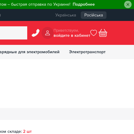
ом – быстрая отправка по Украине!
Подробнее
ы
Українська
Російська
Приветствуем,
войдите в кабинет
арядные для электромобилей
Электротранспорт
БОНУСОВ
ном складе:
2 шт