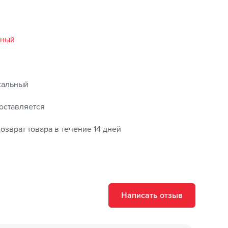
и отполируйте до блеска.
рофиброй.
вный
 деталях. Не полируйте на полном солнце.
сальный
оставляется
озврат товара в течение 14 дней
Написать отзыв