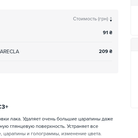
Стоимость (грн)
91
₴
 FARECLA
209
₴
С3+
овки лака. Удаляет очень большие царапины даже
ьную глянцевую поверхность. Устраняет все
е, царапины и голограммы, изменение цвета.