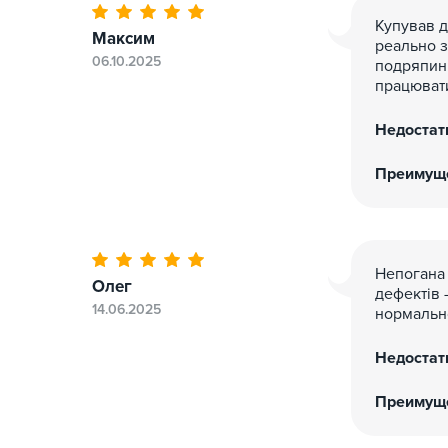
Купував д
Максим
реально з
06.10.2025
подряпини
працювати
Недостат
Преимуще
Непогана 
Олег
дефектів 
14.06.2025
нормально
Недостат
Преимуще