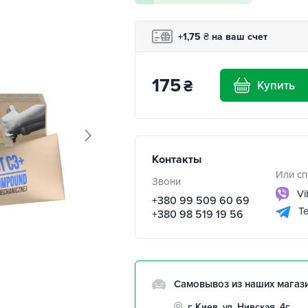
+1,75
₴
на ваш счет
175
₴
Купить
Контакты
Или сп
Звони
Vi
+380 99 509 60 69
Te
+380 98 519 19 56
Самовывоз из наших магаз
г. Киев, ул. Нивская, 4г