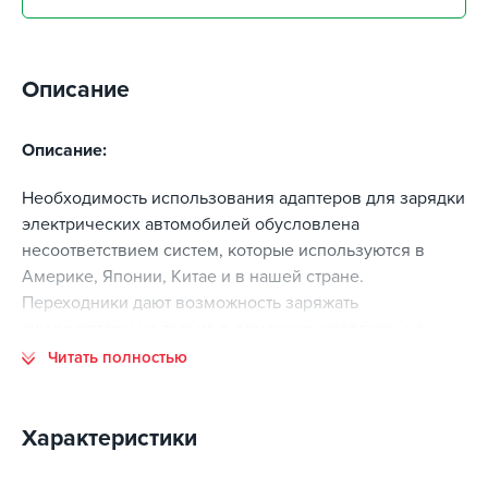
Описание
Описание:
Необходимость использования адаптеров для зарядки
электрических автомобилей обусловлена
несоответствием систем, которые используются в
Америке, Японии, Китае и в нашей стране.
Переходники дают возможность заряжать
аккумуляторы не только в домашних условиях, но
также повсеместно вне дома, на городских зарядных
Читать полностью
станциях. При попытке зарядить электромобиль вне
дома могут возникнуть проблемы, если в вашей
машине вилка Type 1, или, если в общественных
Характеристики
местах нет точек зарядки со встроенным шлангом.
Просто нужно правильно подобрать переходники для