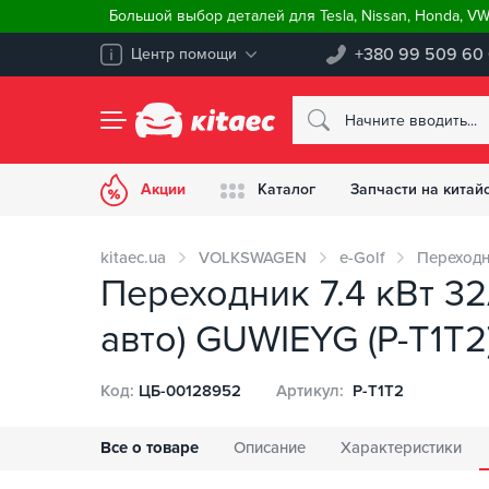
Большой выбор деталей для Tesla, Nissan, Honda, V
+380 99 509 60
Центр помощи
Акции
Каталог
Запчасти на китай
kitaec.ua
VOLKSWAGEN
e-Golf
Переходн
Переходник 7.4 кВт 32А
авто) GUWIEYG (P-T1T2
Код:
ЦБ-00128952
Артикул:
P-T1T2
Все о товаре
Описание
Характеристики