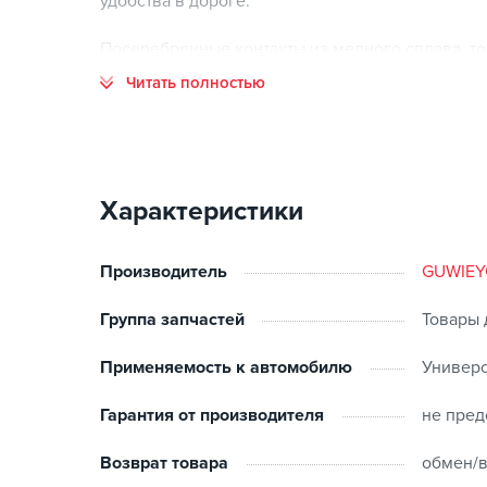
удобства в дороге.
Посеребренные контакты из медного сплава, т
качества, более длительный срок службы, станд
Читать полностью
подходит, его нелегко разбить, прост в использ
Характеристики
Производитель
GUWIEY
Группа запчастей
Товары 
Применяемость к автомобилю
Универ
Гарантия от производителя
не пред
Возврат товара
обмен/в