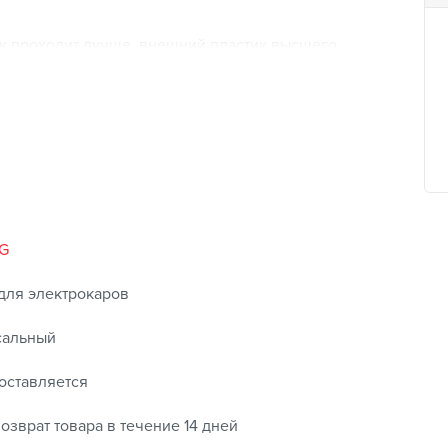
ок проходит лучше, внешний пластик высшего
артное соединение j1772 или IEC 62196 хорошо
овании.
G
для электрокаров
сальный
оставляется
озврат товара в течение 14 дней