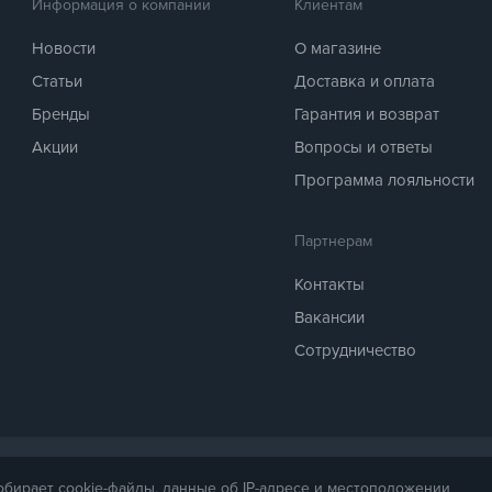
>45 Н<80 Н.
Информация о компании
Клиентам
ть + термопласт сверху.
Новости
О магазине
Статьи
Доставка и оплата
Бренды
Гарантия и возврат
Акции
Вопросы и ответы
Программа лояльности
Партнерам
Контакты
Вакансии
Сотрудничество
 предоставляется для справки. Точная стоимость товара будет названа ме
собирает cookie-файлы, данные об IP-адресе и местоположении