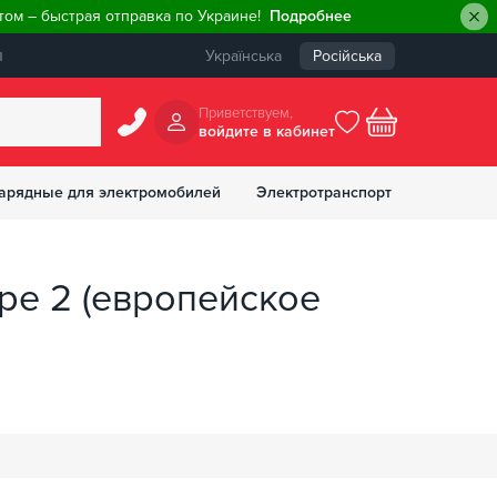
ом – быстрая отправка по Украине!
Подробнее
ы
Українська
Російська
Приветствуем,
войдите в кабинет
арядные для электромобилей
Электротранспорт
БОНУСОВ
ype 2 (европейское