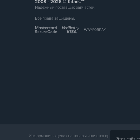
Усилие вставки и извлечения при соединении: 
тм
2008 -
© Kitaec
Надежный поставщик запчастей.
Штифт: медный сплав, посеребренная поверхнос
Все права защищены.
Температура рабочей среды: -30℃～+50℃
Информация о ценах на товары является ориентировочной и
Этот сайт 