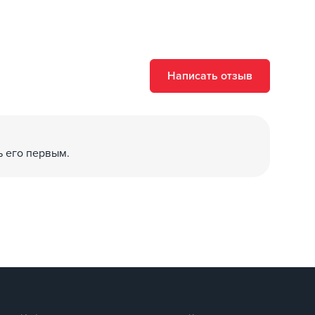
Написать отзыв
тоянного тока)
ь его первым.
тключение без нагрузки> 10000 раз.