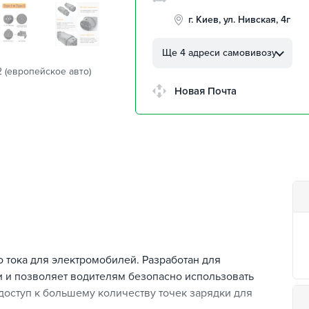
г. Киев, ул. Нивская, 4г
г. Кропивницкий, ул.
Автолюбителей, 8а
Ще 4 адреси самовивозу
 2 (европейское авто)
г. Кропивницкий,
Клинцовский авторынок
Новая Почта
г. Киев, пр.Николая Бажана
26
г. Киев, ул. Остафия
Дашкевича, 15
 тока для электромобилей. Разработан для
 и позволяет водителям безопасно использовать
 доступ к большему количеству точек зарядки для