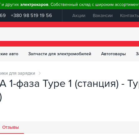
W и других
электрокаров
. Собственный склад с широким ассортимент
 69
+380 98 519 19 56
Акции
Вакансии
Контакт
ские авто
Запчасти для электромобилей
Автотовары
З
ики для зарядки
 1-фаза Type 1 (станция) - T
)
Отзывы