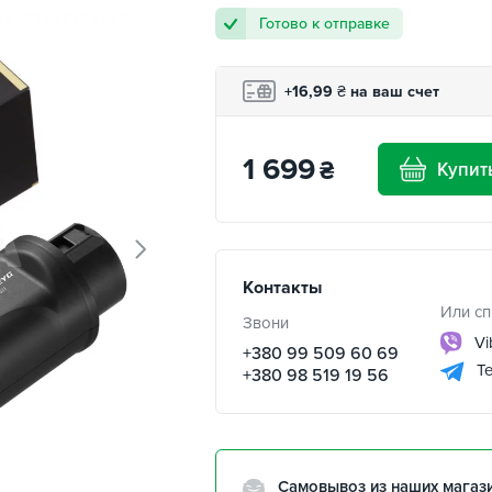
Готово к отправке
+16,99
₴
на ваш счет
1 699
₴
Купит
Контакты
Или сп
Звони
Vi
+380 99 509 60 69
Te
+380 98 519 19 56
Самовывоз из наших магаз