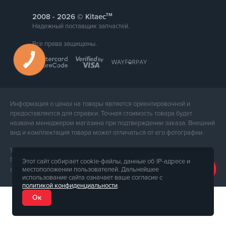
тм
2008 -
© Kitaec
Надежный поставщик запчастей.
Все права защищены.
Информация о ценах на товары является ориентировочной и
предоставляется для справки. Точная стоимость товара будет
названа менеджером магазина при подтверждении заказа. Внешний
вид и комплектация товара может отличаться от его фотографии.
Услуги предоставляет ФЛП Тюпа Петр Павлович, ИПН 2770105454.
Политика конфиденциальности доступна по
ссылке
. Публичная
Этот сайт собирает cookie-файлы, данные об IP-адресе и
местоположении пользователей. Дальнейшее
оферта доступна по
ссылке
.
использование сайта означает ваше согласие с
политикой конфиденциальности
.
Ок