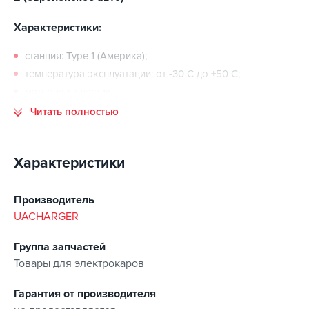
Характеристики:
станция: Type 1 (Америка);
температура эксплуатации: от -30 C до +50 C;
материал: пластик;
максимальная мощность заряда определяется
Читать полностью
автомобилем;
коробка транспортировки 20x8x8 см.
Характеристики
Производитель
UACHARGER
Группа запчастей
Товары для электрокаров
Гарантия от производителя