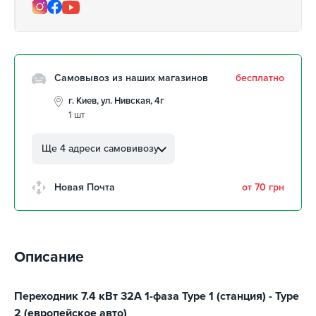
Самовывоз из наших магазинов
бесплатно
г. Киев, ул. Нивская, 4г
1 шт
г. Кропивницкий, ул.
Автолюбителей, 8а
Ще 4 адреси самовивозу
забрать 10 августа
г. Кропивницкий, Клинцовский
Новая Почта
от 70 грн
авторынок
забрать 10 августа
г. Киев, пр.Николая Бажана, 26
забрать 10 августа
Описание
г. Киев, ул. Остафия
Дашкевича, 15
забрать 10 августа
Переходник 7.4 кВт 32А 1-фаза Type 1 (станция) - Type
2 (европейское авто)