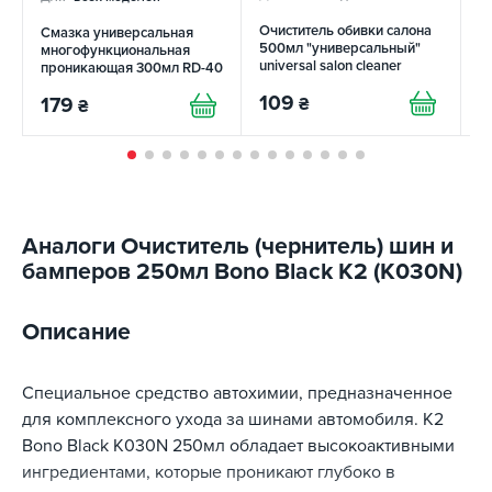
Очиститель обивки салона
О
Смазка универсальная
500мл "универсальный"
с
многофункциональная
universal salon cleaner
C
проникающая 300мл RD-40
REDAUTO
REDAUTO
109
1
179
₴
₴
Аналоги Очиститель (чернитель) шин и
бамперов 250мл Bono Black K2 (K030N)
Описание
Специальное средство автохимии, предназначенное
для комплексного ухода за шинами автомобиля. K2
Bono Black K030N 250мл обладает высокоактивными
ингредиентами, которые проникают глубоко в