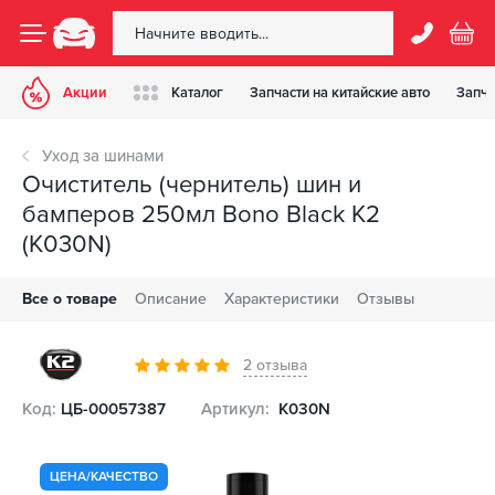
Акции
Каталог
Запчасти на китайские авто
Запча
Уход за шинами
Очиститель (чернитель) шин и
бамперов 250мл Bono Black K2
(K030N)
Все о товаре
Описание
Характеристики
Отзывы
2 отзыва
Код:
ЦБ-00057387
Артикул:
K030N
ЦЕНА/КАЧЕСТВО