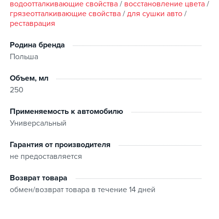
ультрафиолетового излучения и воды.
водоотталкивающие свойства
/
восстановление цвета
/
грязеотталкивающие свойства
/
для сушки авто
/
Делает резину эластичной и мягкой, препятствуя
появлению трещин.
реставрация
Удобно наносится и экономично расходуется благодаря
профессиональному распылителю.
Родина бренда
Польша
Является концентратом и требует разбавления в
концентрации 1:1...1:3, в зависимости от загрязнения
покрышки.
Объем, мл
250
Применение:
Применяемость к автомобилю
Перед нанесением очистить и высушить шины.
Универсальный
Развести в необходимой пропорции и нанести средство
на губку или салфетку, после чего располировать по
Гарантия от производителя
поверхности покрышки.
не предоставляется
Возврат товара
обмен/возврат товара в течение 14 дней