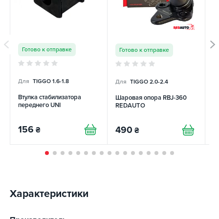
Готово к отправке
Готово к отправке
Для
TIGGO 1.6-1.8
Для
TIGGO 2.0-2.4
Д
Втулка стабилизатора
Шаровая опора RBJ-360
Н
переднего UNI
REDAUTO
п
156
490
3
₴
₴
Характеристики