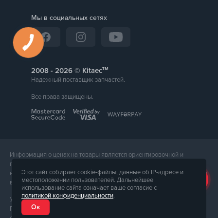
Мы в социальных сетях
тм
2008 -
© Kitaec
Надежный поставщик запчастей.
Все права защищены.
Информация о ценах на товары является ориентировочной и
предоставляется для справки. Точная стоимость товара будет
Этот сайт собирает cookie-файлы, данные об IP-адресе и
названа менеджером магазина при подтверждении заказа. Внешний
местоположении пользователей. Дальнейшее
вид и комплектация товара может отличаться от его фотографии.
использование сайта означает ваше согласие с
политикой конфиденциальности
.
Услуги предоставляет ФЛП Тюпа Петр Павлович, ИПН 2770105454.
Ок
Политика конфиденциальности доступна по
ссылке
. Публичная