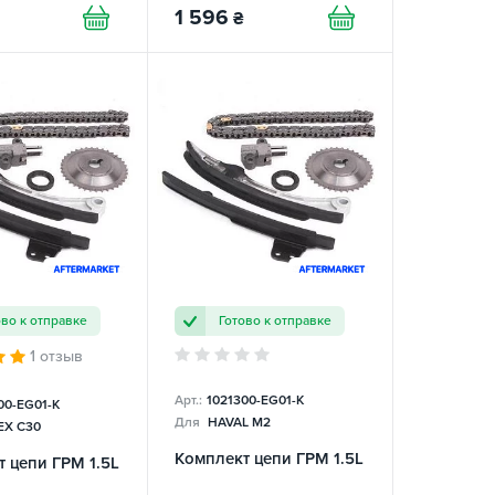
1 596
₴
ово к отправке
Готово к отправке
1 отзыв
Арт.:
1021300-EG01-K
00-EG01-K
Для
HAVAL M2
X C30
Комплект цепи ГРМ 1.5L
 цепи ГРМ 1.5L