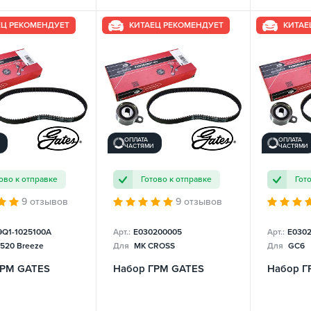
ЕЦ РЕКОМЕНДУЕТ
КИТАЕЦ РЕКОМЕНДУЕТ
КИТАЕ
ОПЛАТА
ОПЛАТА
ЧАСТЯМИ
ЧАСТЯМИ
ово к отправке
Готово к отправке
Гот
9 отзывов
9 отзывов
9Q1-1025100A
Арт.:
E030200005
Арт.:
E030
 520 Breeze
Для
MK CROSS
Для
GC6
ГРМ GATES
Набор ГРМ GATES
Набор Г