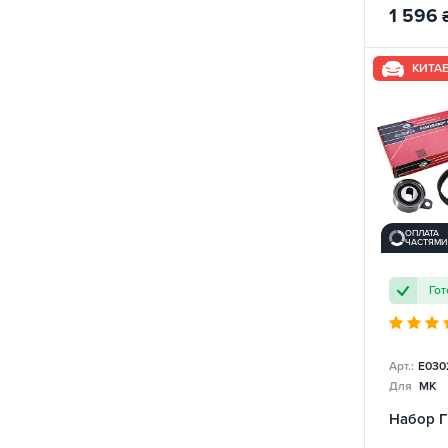
1 596
КИТА
ОПЛАТА
ЧАСТЯМИ
Гот
Арт.:
E030
Для
MK
Набор 