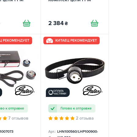
2 384
₴
Ц РЕКОМЕНДУЕТ
КИТАЕЦ РЕКОМЕНДУЕТ
ОПЛАТА
ЧАСТЯМИ
ово к отправке
Готово к отправке
7 отзывов
2 отзыва
1007073
Арт.:
LHN100560/LHP100900-