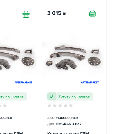
3 015
₴
ово к отправке
Готово к отправке
00081-K
Арт.:
1136000081-K
Для
EMGRAND EX7
т цепи ГРМ
Комплект цепи ГРМ