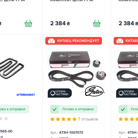
2 384
2 384
₴
₴
₴
КИТАЕЦ РЕКОМЕНДУЕТ
КИТАЕ
ОПЛАТА
ОПЛАТА
ЧАСТЯМИ
ЧАСТЯМИ
ово к отправке
Готово к отправке
Гот
7 отзывов
9565-00
Арт.:
473H-1007073
Арт.:
473H-
F3