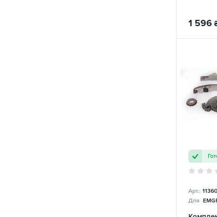
1 596
Гот
Арт.:
1136
Для
EMGR
Комплек