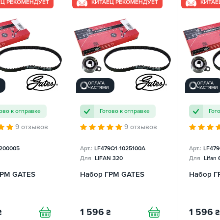
ЕЦ РЕКОМЕНДУЕТ
КИТАЕЦ РЕКОМЕНДУЕТ
КИТАЕ
ОПЛАТА
ОПЛАТА
ЧАСТЯМИ
ЧАСТЯМИ
ово к отправке
Готово к отправке
Гот
9 отзывов
9 отзывов
200005
Арт.:
LF479Q1-1025100A
Арт.:
LF479
Для
LIFAN 320
Для
Lifan 
ГРМ GATES
Набор ГРМ GATES
Набор Г
1 596
1 596
₴
₴
₴