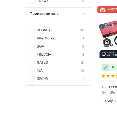
TIGGO
5
Lifan 620 Solano
4
ZAZ
1
КИТА
LIFAN X60
2
Производитель
M11
2
MG 550
1
REDAUTO
20
MK
4
AfterMarket
7
MK CROSS
4
BGA
6
MK2
4
ОПЛАТА
FRECCIA
6
ЧАСТЯМИ
SL
3
GATES
21
Гот
TIGGO 1.6-1.8
2
INA
10
TIGGO 2.0-2.4
1
KIMIKO
1
TIGGO 5
1
SNR/NTN
10
Арт.:
LF47
TIGGO FL
1
Для
Lifan
ОРИГИНАЛ
2
VOLEEX C30
1
Набор 
ZAZ FORZA
1