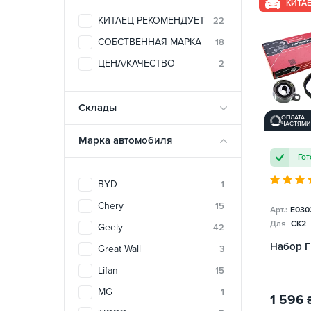
КИТА
EMGRAND EC7
1
КИТАЕЦ РЕКОМЕНДУЕТ
22
EMGRAND EC7 RV
2
СОБСТВЕННАЯ МАРКА
18
EMGRAND EX7
3
ЦЕНА/КАЧЕСТВО
2
FC
3
GC2 (PANDA)
4
Склады
ОПЛАТА
ЧАСТЯМИ
GC6
4
Марка автомобиля
GC7
2
Гот
GX2 (LC Cross)
4
BYD
1
HAVAL H3
1
Chery
15
Арт.:
E030
HAVAL M2
1
Для
CK2
Geely
42
JAGGI
1
Набор 
Great Wall
3
KIMO
2
Lifan
15
LIFAN 320
5
MG
1
Lifan 520 Breeze
1 596
4