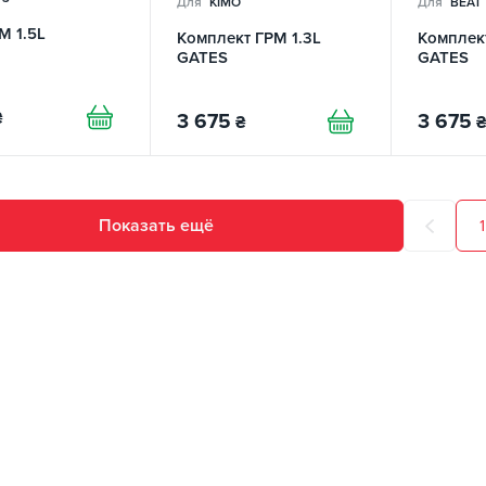
Для
KIMO
Для
BEAT
М 1.5L
Комплект ГРМ 1.3L
Комплект
GATES
GATES
₴
3 675
3 675
₴
₴
Показать ещё
1