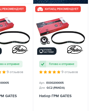
Ц РЕКОМЕНДУЕТ
КИТАЕЦ РЕКОМЕНДУЕТ
ОПЛАТА
ЧАСТЯМИ
ово к отправке
Готово к отправке
9 отзывов
9 отзывов
200005
Арт.:
E030200005
Для
GC2 (PANDA)
РМ GATES
Набор ГРМ GATES