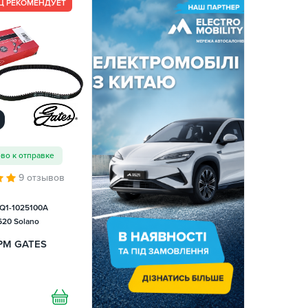
Ц РЕКОМЕНДУЕТ
ово к отправке
9 отзывов
Q1-1025100A
620 Solano
РМ GATES