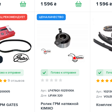
1 596
1 596
₴
₴
₴
ЕЦ РЕКОМЕНДУЕТ
ЦЕНА/КАЧЕСТВО
ово к отправке
Готово к отправке
Гот
9 отзывов
Арт.:
LF479Q1-1025100A
200005
Арт.:
10213
Для
LIFAN 320
Для
VOLEE
Ролик ГРМ натяжной
ГРМ GATES
Комплект
KIMIKO