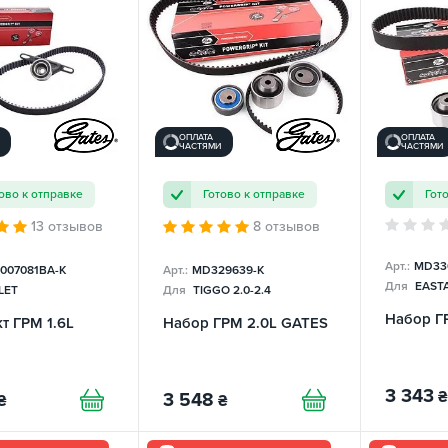
ОПЛАТА
ОПЛАТА
ЧАСТЯМИ
ЧАСТЯМИ
ово к отправке
Готово к отправке
Гот
13 отзывов
8 отзывов
Арт.:
MD33
1007081BA-K
Арт.:
MD329639-K
Для
EAST
LET
Для
TIGGO 2.0-2.4
Набор Г
т ГРМ 1.6L
Набор ГРМ 2.0L GATES
3 343
₴
3 548
₴
₴