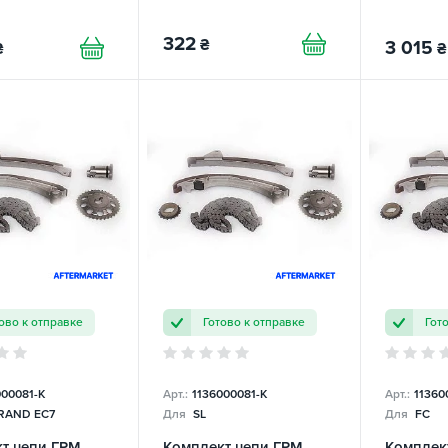
322
₴
3 015
₴
₴
ово к отправке
Готово к отправке
Гот
000081-K
Арт.:
1136000081-K
Арт.:
11360
AND EC7
Для
SL
Для
FC
т цепи ГРМ
Комплект цепи ГРМ
Комплек