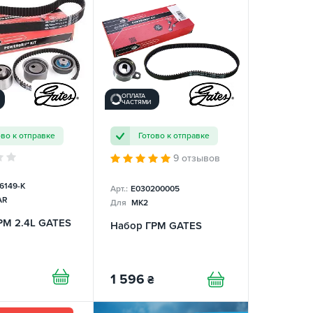
ОПЛАТА
ЧАСТЯМИ
ово к отправке
Готово к отправке
9 отзывов
6149-K
Арт.:
E030200005
AR
Для
MK2
РМ 2.4L GATES
Набор ГРМ GATES
1 596
₴