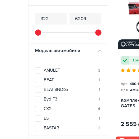
ОПЛАТА
ЧАСТЯМИ
Модель автомобиля
Гот
AMULET
3
BEAT
1
Арт.:
480-
BEAT (INDIS)
1
Для
AMU
Byd F3
1
Комплек
GATES
CK2
4
E5
1
2 555
EASTAR
3
ELARA
1