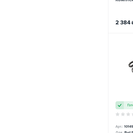
2 384
Гот
Арт.:
1014
Для
Byd 