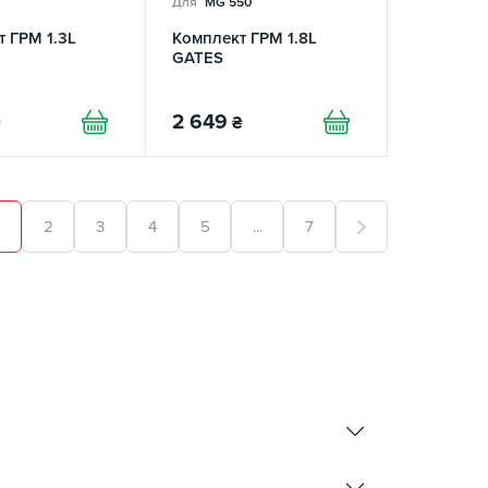
Для
MG 550
 ГРМ 1.3L
Комплект ГРМ 1.8L
GATES
2 649
₴
2
3
4
5
...
7