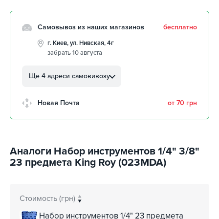
Самовывоз из наших магазинов
бесплатно
г. Киев, ул. Нивская, 4г
забрать 10 августа
г. Кропивницкий, ул.
Автолюбителей, 8а
Ще 4 адреси самовивозу
забрать 10 августа
г. Кропивницкий, Клинцовский
Новая Почта
от 70 грн
авторынок
забрать 10 августа
г. Киев, пр.Николая Бажана, 26
забрать 10 августа
Аналоги Набор инструментов 1/4" 3/8"
г. Киев, ул. Остафия
23 предмета King Roy (023MDA)
Дашкевича, 15
забрать 10 августа
Стоимость (грн)
Набор инструментов 1/4" 23 предмета