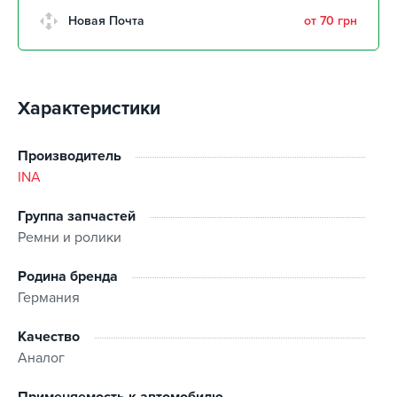
г. Кропивницкий, Клинцовский
Новая Почта
от 70 грн
авторынок
забрать 9 августа
г. Киев, пр.Николая Бажана, 26
забрать 9 августа
Характеристики
г. Киев, ул. Остафия
Дашкевича, 15
забрать 9 августа
Производитель
INA
Группа запчастей
Ремни и ролики
Родина бренда
Германия
Качество
Аналог
Применяемость к автомобилю