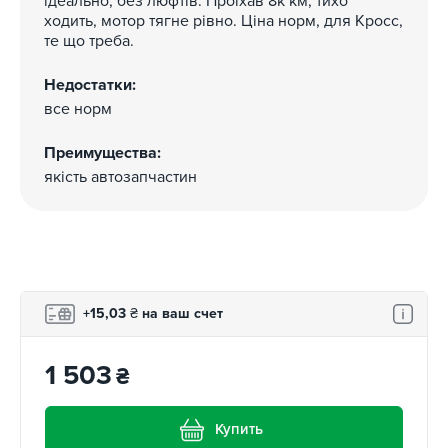
ідеально, без люфтів. Проїхав 8к км, тихо
ходить, мотор тягне рівно. Ціна норм, для Кросс,
те що треба.
Недостатки:
все норм
Преимущества:
якість автозапчастин
+15,03
₴
на ваш счет
1 503
₴
Купить