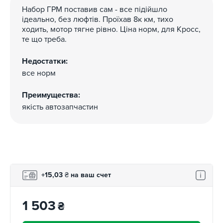
Набор ГРМ поставив сам - все підійшло
ідеально, без люфтів. Проїхав 8к км, тихо
ходить, мотор тягне рівно. Ціна норм, для Кросс,
те що треба.
Недостатки:
все норм
Преимущества:
якість автозапчастин
+15,03
₴
на ваш счет
1 503
₴