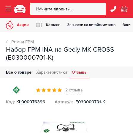
Акции
Каталог
Запчасти на китайские авто
Запча
Ремни ГРМ
Набор ГРМ INA на Geely MK CROSS
(E030000701-K)
Все о товаре
Характеристики
Отзывы
2 отзыва
Код:
KL000076396
Артикул:
E030000701-K