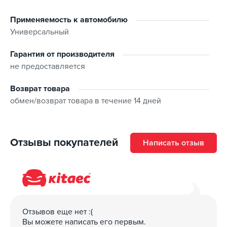
Особенно эффективно для высоконагруженных
гипоидных передач и самоблокирующихся
Применяемость к автомобилю
дифференциалов
Универсальный
Повышает надежность и увеличивает срок службы
агрегатов трансмиссии
Гарантия от производителя
Демпфирует экстремальные нагрузки
не предоставляется
Защищает трансмиссию от износа при аварийной утечке
масла
Возврат товара
Уменьшает шум и вибрации
обмен/возврат товара в течение 14 дней
Основа
Изготовлено на основе специальных высоковязких
Отзывы покупателей
Написать отзыв
базовых минеральных масел и комплекса особых
противоизносных и противозадирных присадок.
Отзывов еще нет :(
Вы можете написать его первым.