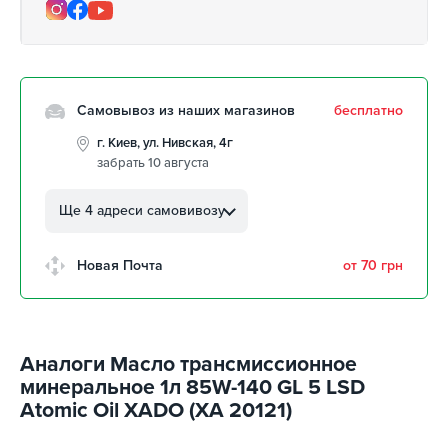
Самовывоз из наших магазинов
бесплатно
г. Киев, ул. Нивская, 4г
забрать 10 августа
г. Кропивницкий, ул.
Автолюбителей, 8а
Ще 4 адреси самовивозу
забрать 10 августа
г. Кропивницкий, Клинцовский
Новая Почта
от 70 грн
авторынок
забрать 10 августа
г. Киев, пр.Николая Бажана, 26
забрать 10 августа
Аналоги Масло трансмиссионное
г. Киев, ул. Остафия
минеральное 1л 85W-140 GL 5 LSD
Дашкевича, 15
забрать 10 августа
Atomic Oil XADO (XA 20121)