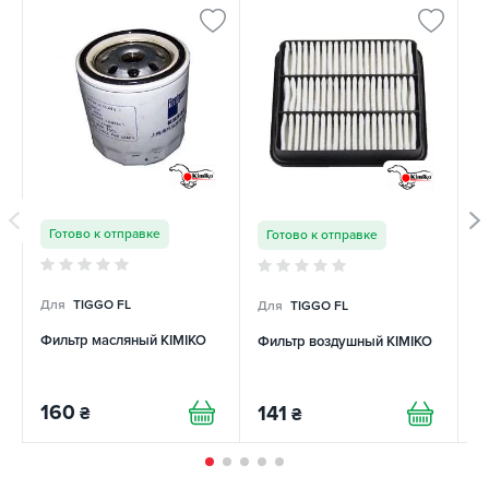
Готово к отправке
Готово к отправке
Для
TIGGO FL
Для
TIGGO FL
Д
Фильтр масляный KIMIKO
Фильтр воздушный KIMIKO
Ф
160
141
1
₴
₴