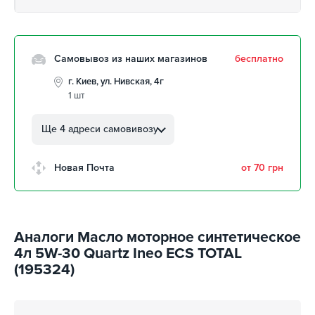
Самовывоз из наших магазинов
бесплатно
г. Киев, ул. Нивская, 4г
1 шт
г. Кропивницкий, ул.
Автолюбителей, 8а
Ще 4 адреси самовивозу
забрать 10 августа
г. Кропивницкий, Клинцовский
Новая Почта
от 70 грн
авторынок
забрать 10 августа
г. Киев, пр.Николая Бажана, 26
забрать 10 августа
Аналоги Масло моторное синтетическое
г. Киев, ул. Остафия
4л 5W-30 Quartz Ineo ECS TOTAL
Дашкевича, 15
забрать 10 августа
(195324)