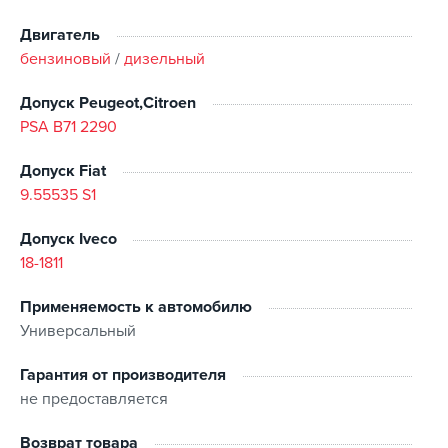
Благодаря своим моющим и диспергирующим
Двигатель
свойствам, моторное масло TOTAL QUARTZ INEO ECS
бензиновый
/
дизельный
5W-30 удовлетворяет всем требованиям к
Допуск Peugeot,Citroen
обслуживанию и эксплуатации автомобилей концерна
PSA B71 2290
PSA.
Допуск Fiat
Одобрения производителей
:
9.55535 S1
PSA : PSA B71 2290
Допуск Iveco
FIAT : FIAT 9.55535-S1
18-1811
TOYOTA : TOYOTA
IVECO : 18-1811
Применяемость к автомобилю
Универсальный
Гарантия от производителя
не предоставляется
Возврат товара