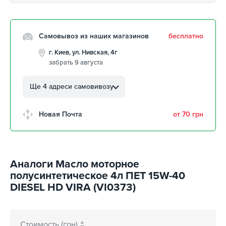
Самовывоз из наших магазинов
бесплатно
г. Киев, ул. Нивская, 4г
забрать 9 августа
г. Кропивницкий, ул.
Автолюбителей, 8а
Ще 4 адреси самовивозу
забрать 9 августа
г. Кропивницкий, Клинцовский
Новая Почта
от 70 грн
авторынок
забрать 9 августа
г. Киев, пр.Николая Бажана, 26
забрать 9 августа
Аналоги Масло моторное
г. Киев, ул. Остафия
полусинтетическое 4л ПЕТ 15W-40
Дашкевича, 15
забрать 9 августа
DIESEL HD VIRA (VI0373)
Стоимость (грн)