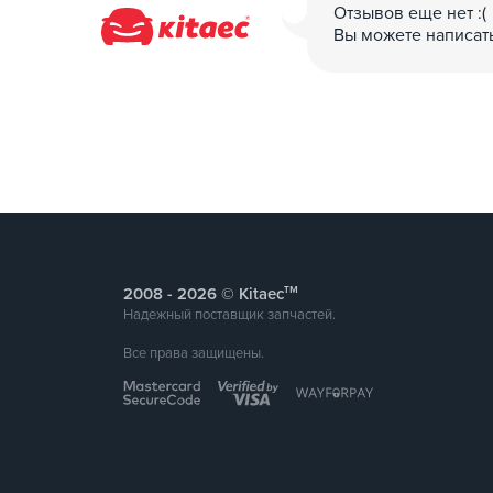
Отзывов еще нет :(
Вы можете написат
тм
2008 -
© Kitaec
Надежный поставщик запчастей.
Все права защищены.