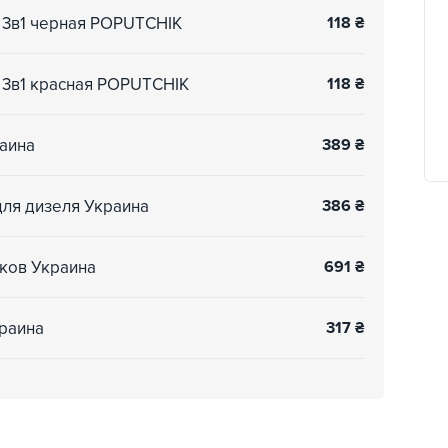
 3в1 черная POPUTCHIK
118
₴
 3в1 красная POPUTCHIK
118
₴
раина
389
₴
для дизеля Украина
386
₴
иков Украина
691
₴
краина
317
₴