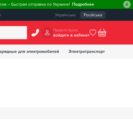
ом – быстрая отправка по Украине!
Подробнее
ы
Українська
Російська
Приветствуем,
войдите в кабинет
арядные для электромобилей
Электротранспорт
БОНУСОВ