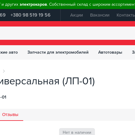
W и других
электрокаров
. Собственный склад с широким ассортимент
 69
+380 98 519 19 56
Акции
Вакансии
Контакт
ские авто
Запчасти для электромобилей
Автотовары
З
иверсальная (ЛП-01)
-01
Отзывы
Нет в наличии