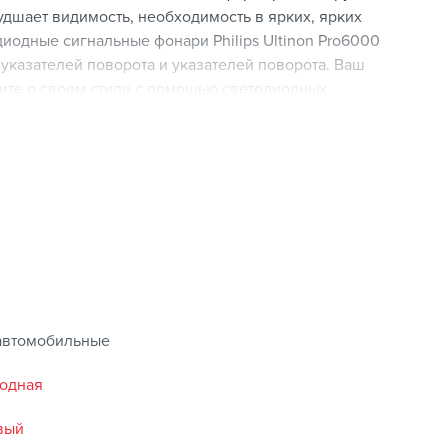
худшает видимость, необходимость в ярких, ярких
иодные сигнальные фонари Philips Ultinon Pro6000
указателей поворота и указателей поворота. Ваш
вите о своем стиле с помощью светодиодных
оды Pro6000 загораются мгновенно, обеспечивая
вышая вашу безопасность. Эргономичный дизайн с
светодиодный светильник Philips обеспечивает
 гарантирует, что свет проецируется туда, где он
автомобильные
иодная
вый