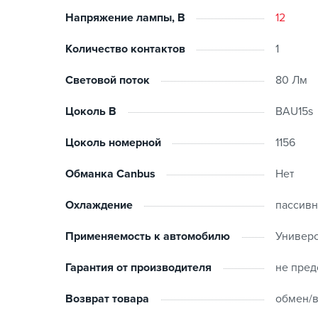
Напряжение лампы, В
12
Количество контактов
1
Световой поток
80 Лм
Цоколь B
BAU15s
Цоколь номерной
1156
Обманка Canbus
Нет
Охлаждение
пассив
Применяемость к автомобилю
Универ
Гарантия от производителя
не пред
Возврат товара
обмен/в