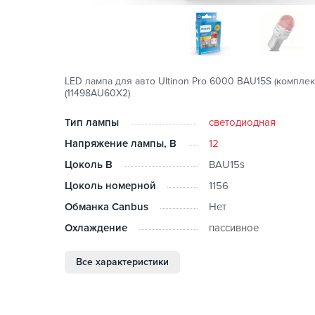
LED лампа для авто Ultinon Pro 6000 BAU15S (комплект
(11498AU60X2)
Тип лампы
светодиодная
Напряжение лампы, В
12
Цоколь B
BAU15s
Цоколь номерной
1156
Обманка Canbus
Нет
Охлаждение
пассивное
Все характеристики