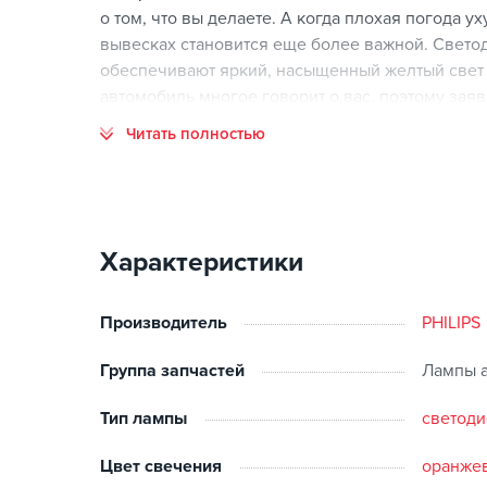
о том, что вы делаете. А когда плохая погода у
вывесках становится еще более важной. Светод
обеспечивают яркий, насыщенный желтый свет 
автомобиль многое говорит о вас, поэтому зая
сигнальных фонарей Philips.
Читать полностью
По сравнению с лампами накаливания, светоди
более быструю реакцию других водителей и по
тремя светодиодами.
Характеристики
Для сигналов поворота и указателей поворота 
равномерное распределение света. Широкий угол
вам нужен.
Производитель
PHILIPS
Группа запчастей
Лампы 
Тип лампы
светод
Цвет свечения
оранже