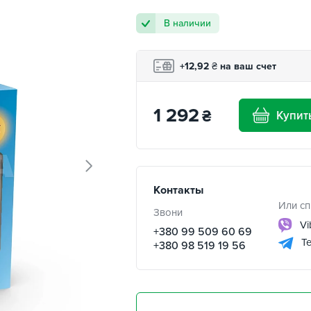
В наличии
+12,92
₴
на ваш счет
1 292
₴
Купит
Контакты
Или сп
Звони
Vi
+380 99 509 60 69
Te
+380 98 519 19 56