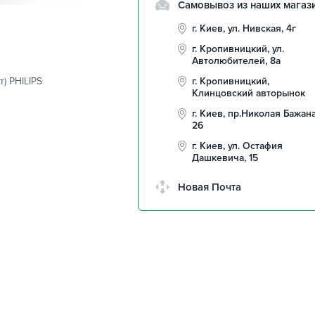
Самовывоз из наших магаз
г. Киев, ул. Нивская, 4г
г. Кропивницкий, ул.
Автолюбителей, 8а
) PHILIPS
г. Кропивницкий,
Клинцовский авторынок
г. Киев, пр.Николая Бажана
26
г. Киев, ул. Остафия
Дашкевича, 15
Новая Почта