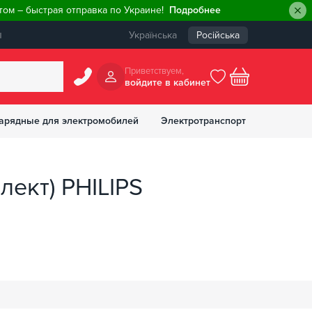
ом – быстрая отправка по Украине!
Подробнее
ы
Українська
Російська
Приветствуем,
войдите в кабинет
арядные для электромобилей
Электротранспорт
БОНУСОВ
лект) PHILIPS