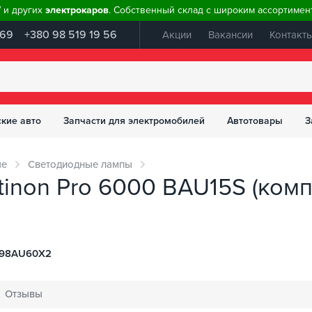
W и других
электрокаров
. Собственный склад с широким ассортимент
 69
+380 98 519 19 56
Акции
Вакансии
Контакт
ские авто
Запчасти для электромобилей
Автотовары
З
ые
Светодиодные лампы
tinon Pro 6000 BAU15S (комп
498AU60X2
Отзывы