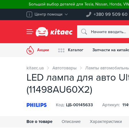
Большой выбор деталей для Tesla, Nissan, Honda, V
+380 99 509 60
Центр помощи
Акции
Каталог
Запчасти на китай
kitaec.ua
Автотовары
Лампы автомобильн
LED лампа для авто Ul
(11498AU60X2)
Код:
ЦБ-00145633
Артикул:
11
Все о товаре
Описание
Характеристики