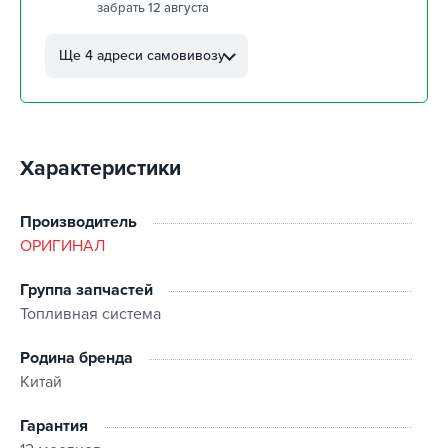
забрать 12 августа
г. Кропивницкий, ул.
Автолюбителей, 8а
Ще 4 адреси самовивозу
забрать 12 августа
г. Кропивницкий, Клинцовский
авторынок
забрать 12 августа
Характеристики
г. Киев, пр.Николая Бажана, 26
забрать 12 августа
г. Киев, ул. Остафия
Производитель
Дашкевича, 15
ОРИГИНАЛ
забрать 12 августа
Группа запчастей
Топливная система
Родина бренда
Китай
Гарантия