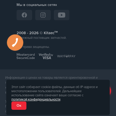
Мы в социальных сетях
тм
2008 -
© Kitaec
Надежный поставщик запчастей.
Все права защищены.
Информация о ценах на товары является ориентировочной и
предоставляется для справки. Точная стоимость товара будет
Этот сайт собирает cookie-файлы, данные об IP-адресе и
названа менеджером магазина при подтверждении заказа. Внешний
местоположении пользователей. Дальнейшее
вид и комплектация товара может отличаться от его фотографии.
использование сайта означает ваше согласие с
политикой конфиденциальности
.
Услуги предоставляет ФЛП Тюпа Петр Павлович, ИПН 2770105454.
Ок
Политика конфиденциальности доступна по
ссылке
. Публичная
оферта доступна по
ссылке
.