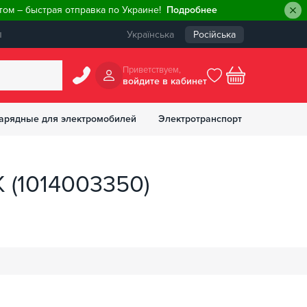
ом – быстрая отправка по Украине!
Подробнее
ы
Українська
Російська
Приветствуем,
войдите в кабинет
арядные для электромобилей
Электротранспорт
БОНУСОВ
 (1014003350)