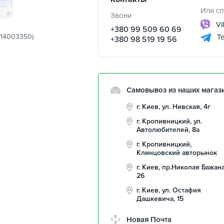
Или сп
Звони
Vi
+380 99 509 60 69
014003350)
Te
+380 98 519 19 56
Самовывоз из наших магаз
г. Киев, ул. Нивская, 4г
г. Кропивницкий, ул.
Автолюбителей, 8а
г. Кропивницкий,
Клинцовский авторынок
г. Киев, пр.Николая Бажана
26
г. Киев, ул. Остафия
Дашкевича, 15
Новая Почта