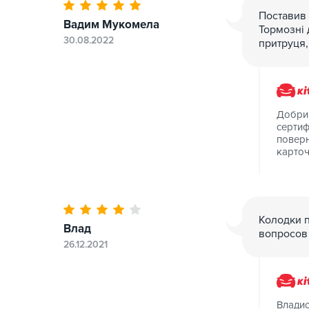
Поставив 
Вадим Мукомела
Тормозні 
30.08.2022
притруця,
Добрий
сертиф
поверн
карточ
Колодки п
Влад
вопросов 
26.12.2021
Владис