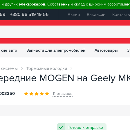
W и других
электрокаров
. Собственный склад с широким ассортимент
 69
+380 98 519 19 56
Акции
Вакансии
Контакт
ские авто
Запчасти для электромобилей
Автотовары
З
 системы
Тормозные колодки
ередние MOGEN на Geely MK
003350
11 отзывов
Готово к отправке