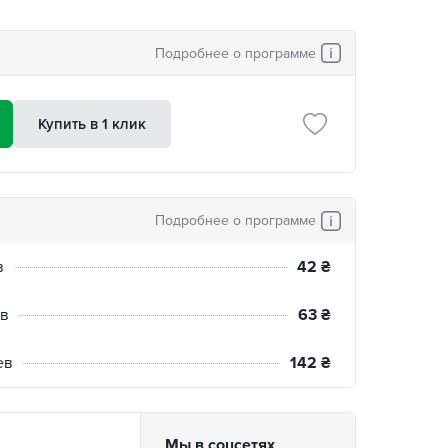
Подробнее о программе
Купить в 1 клик
Подробнее о программе
в
42
₴
ев
63
₴
ев
142
₴
Мы в соцсетях