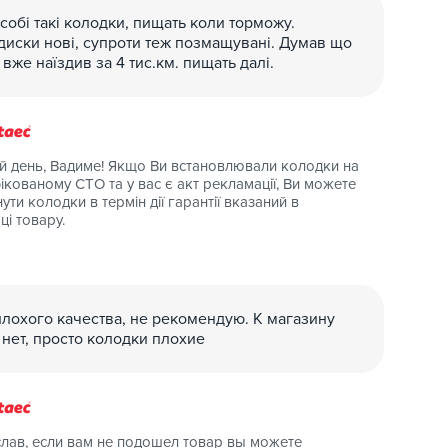
собі такі колодки, пищать коли торможу.
диски нові, супроти теж позмащувані. Думав що
 вже наїздив за 4 тис.км. пищать далі.
 день, Вадиме! Якщо Ви встановлювали колодки на
ікованому СТО та у вас є акт рекламації, Ви можете
ути колодки в термін дії гарантії вказаний в
ці товару.
лохого качества, не рекомендую. К магазину
нет, просто колодки плохие
лав, если вам не подошел товар вы можете