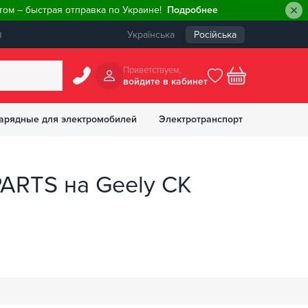
ом – быстрая отправка по Украине!
Подробнее
ы
Українська
Російська
Приветствуем,
войдите в кабинет
арядные для электромобилей
Электротранспорт
БОНУСОВ
ARTS на Geely CK