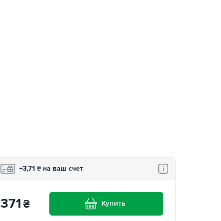
+3,71
₴
на ваш счет
371
₴
Купить