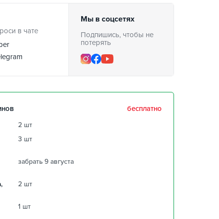
Мы в соцсетях
роси в чате
Подпишись, чтобы не
потерять
ber
legram
инов
бесплатно
2 шт
3 шт
забрать 9 августа
,
2 шт
1 шт