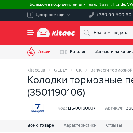
Большой выбор деталей для Tesla, Nissan, Honda, V
+380 99 509 60
Центр помощи
Акции
Каталог
Запчасти на китай
kitaec.ua
GEELY
CK
Запчасти тормозной
Колодки тормозные пе
(3501190106)
Код:
ЦБ-00150007
Артикул:
350
Все о товаре
Характеристики
Отзывы