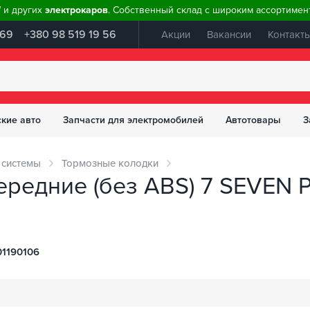
W и других
электрокаров
. Собственный склад с широким ассортимент
 69
+380 98 519 19 56
Акции
Вакансии
Контакт
ские авто
Запчасти для электромобилей
Автотовары
З
 системы
Тормозные колодки
редние (без ABS) 7 SEVEN P
1190106