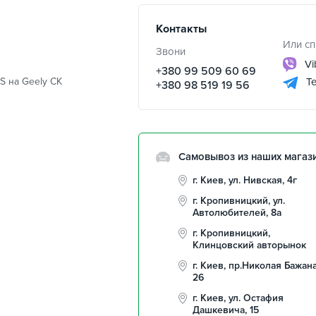
Контакты
Или сп
Звони
Vi
+380 99 509 60 69
S на Geely CK
Te
+380 98 519 19 56
Самовывоз из наших магаз
г. Киев, ул. Нивская, 4г
г. Кропивницкий, ул.
Автолюбителей, 8а
г. Кропивницкий,
Клинцовский авторынок
г. Киев, пр.Николая Бажана
26
г. Киев, ул. Остафия
Дашкевича, 15